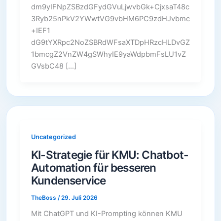
dm9yIFNpZSBzdGFydGVuLjwvbGk+CjxsaT48c
3Ryb25nPkV2YWwtVG9vbHM6PC9zdHJvbmc
+IEF1
dG9tYXRpc2NoZSBRdWFsaXTDpHRzcHLDvGZ
1bmcgZ2VnZW4gSWhyIE9yaWdpbmFsLU1vZ
GVsbC48 […]
Uncategorized
KI-Strategie für KMU: Chatbot-
Automation für besseren
Kundenservice
TheBoss
/
29. Juli 2026
Mit ChatGPT und KI-Prompting können KMU