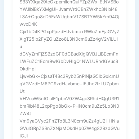
SB3YXIga29tcGxpemllcnQuIFZpZWxlIEtNVSBo
YWJlbiBkYXMgUHJvamVrdCBnZWxhc3Nlbi48
L3A+Cgo8cD5EaWUgbmV1ZSBTYW5kYm94Oj
wvcD4K
Cjx1bD4KPGxpPjxzdHJvbmc+RWluZmFjaGVyZ
XIgT25ib2FyZGluZzo8L3N0cm9uZz4gV2ViLUl
u
dGVyZmFjZSBzdGF0dCBudXIgQVBJLiBEcmFn
LWFuZC1Ecm9wIGbDvHIgQ1NWLURhdGVuc8
OkdHpl
LjwvbGk+CjxsaT48c3Ryb25nPlNjaG5lbGxlcmU
gVGVzdHM6PC9zdHJvbmc+IEJhc2lzLUZpbm
Ut
VHVuaW5nIGluIE1pbnV0ZW4gc3RhdHQgU3R1
bmRlbi48L2xpPgo8bGk+PHN0cm9uZz5Lb3N0
ZW4t
Vm9yaGVyc2FnZTo8L3N0cm9uZz4gU2llIHNla
GVuIGRpZSBnZXNjaMOkdHp0ZW4gS29zdGVu
IGJl