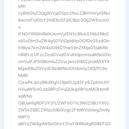
kRh
cyBrbGluZ3QgdGVjaG5pc2NoLCBhYmVyIGRlci
BwcmFrdGlzY2hlIEltcGFjdCBpc3QgZW5vcm0
u
IFN0YXR0IHRldXJlcmVyIEN1c3RvbS1Nb2RlbG
xlIGvDtm5uZW4gS01VIGpldHp0IGfDvG5zdGln
IHByw7xmZW4sIG9iIG1hw59nZXNjaG5laWRlc
nRlIEtJLUFzc2lzdGVudGVuIHdpcmtsaWNoIGlo
cmVuIFJPSSBicmluZ2VuLjwvcD4KCjxoMj5XYX
Mgw6RuZGVydCBzaWNoIGtvbmtyZXQ/PC9o
Mj4K
CjxwPkJpcyB6dXIgV29jaGUgd2FyIEZpbmUtV
HVuaW5nIGJlaSBPcGVuQUkgdW1zdMOkbmR
saWNo
OiBJaHIgRGF0YS1UZWFtIG11c3N0ZSBUYXVz
ZW5kZSBCZWlzcGllbGUgc2FtbWVsbiwgZm9y
bWF0
aWVyZW4gdW5kIGhvY2hsYWRlbi4gRGllIEFQS