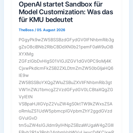
OpenAI startet Sandbox für
Model Customization: Was das
für KMU bedeutet
TheBoss
/
05. August 2026
PGgyPk9wZW5BSSBzdGFydGV0IFNhbmRib3g
gZsO8ciBNb2RlbCBDdXN0b21pemF0aW9uOiB
XYXMg
ZGFzIGbDvHIgS01VIGJlZGV1dGV0PC9oMj4K
CjxwPkdlcmFkZSB2ZXLDtmZmZW50bGljaHQ6
IE9w
ZW5BSSBoYXQgZWluZSBuZXVlIFNhbmRib3gt
VW1nZWJ1bmcgZ2VzdGFydGV0LCBtaXQgZG
VyIEtN
VSBpaHJlIGVpZ2VuZW4gS0ktTW9kZWxsZSA
oRmluZS1UdW5pbmcpIGVpbmZhY2ggdGVzd
GVuIGvD
tm5uZW4sIGJldm9yIHNpZSBzaWUgaW4gZGllI
FByb2R1a3Rpb24gbmVobWVuLjwvcD4KCjxwP