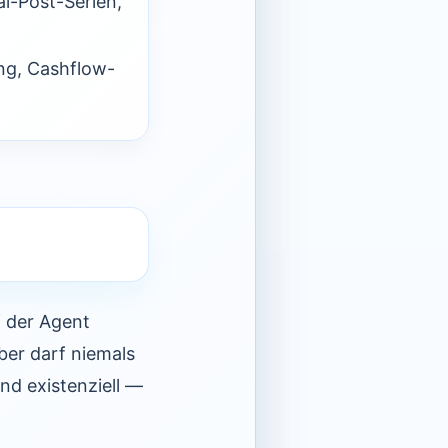
l-Post-Serien,
ng, Cashflow-
f der Agent
aber darf niemals
d existenziell —