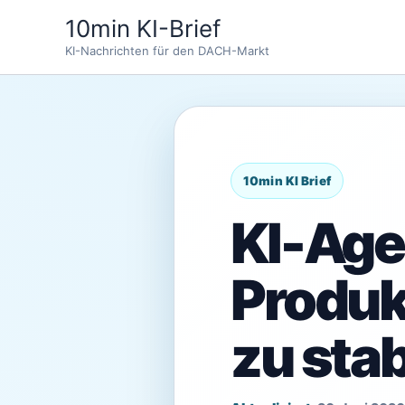
Zum
10min KI-Brief
Inhalt
KI-Nachrichten für den DACH-Markt
springen
KI-Age
Produk
zu sta