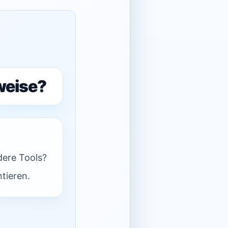
weise?
dere Tools?
tieren.