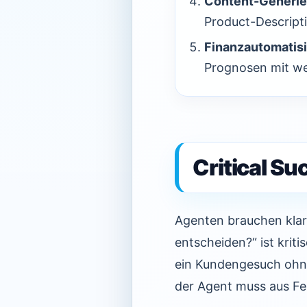
Content-Generier
Product-Descript
Finanzautomatisi
Prognosen mit we
Critical Su
Agenten brauchen klar
entscheiden?“ ist kriti
ein Kundengesuch ohne
der Agent muss aus Feh