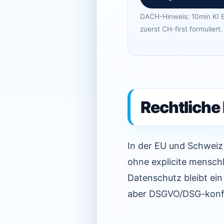
DACH-Hinweis: 10min KI B
zuerst CH-first formuliert.
Rechtlich
In der EU und Schweiz
ohne explicite menschli
Datenschutz bleibt e
aber DSGVO/DSG-konf