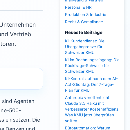
Marketing & Vertrieb
Personal & HR
Produktion & Industrie
Recht & Compliance
. Unternehmen
Neueste Beiträge
nd Vertrieb.
KI-Kundendienst: Die
toren.
Übergabegrenze für
Schweizer KMU
KI im Rechnungseingang: Die
Rückfrage-Schwelle für
Schweizer KMU
KI-Kontrolllauf nach dem AI-
Act-Stichtag: Der 7-Tage-
Plan für KMU
Anthropic veröffentlicht
 sind Agenten
Claude 3.5 Haiku mit
verbesserter Kosteneffizienz:
tune-500-
Was KMU jetzt überprüfen
s einsetzen. Die
sollten
Büroautomation: Warum
hes Denken und