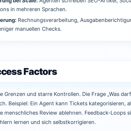
ung bei Scale:
Agenten schreiben SEO-Artikel, Socia
ions in mehreren Sprachen.
erung:
Rechnungsverarbeitung, Ausgabenberichtigu
niger manuellen Checks.
ccess Factors
e Grenzen und starre Kontrollen. Die Frage „Was dar
sch. Beispiel: Ein Agent kann Tickets kategorisieren, 
 menschliches Review ablehnen. Feedback-Loops sin
lern lernen und sich selbstkorrigieren.