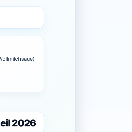
 Wollmilchsäue)
eil 2026