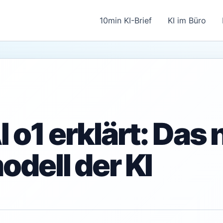
10min KI-Brief
KI im Büro
 o1 erklärt: Das
dell der KI