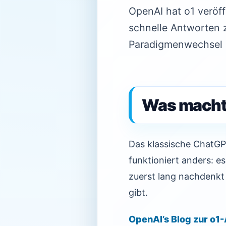
OpenAI hat o1 veröff
schnelle Antworten z
Paradigmenwechsel i
Was macht
Das klassische ChatGP
funktioniert anders: e
zuerst lang nachdenkt
gibt.
OpenAI’s Blog zur o1-