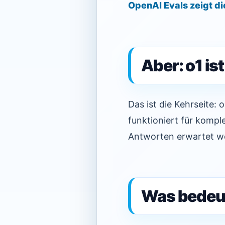
OpenAI Evals zeigt di
Aber: o1 is
Das ist die Kehrseite:
funktioniert für komp
Antworten erwartet w
Was bedeut