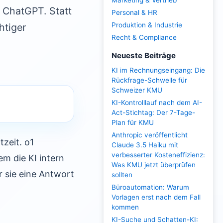
Marketing & Vertrieb
s ChatGPT. Statt
Personal & HR
Produktion & Industrie
htiger
Recht & Compliance
Neueste Beiträge
KI im Rechnungseingang: Die
Rückfrage-Schwelle für
Schweizer KMU
KI-Kontrolllauf nach dem AI-
Act-Stichtag: Der 7-Tage-
Plan für KMU
Anthropic veröffentlicht
zeit. o1
Claude 3.5 Haiku mit
verbesserter Kosteneffizienz:
em die KI intern
Was KMU jetzt überprüfen
 sie eine Antwort
sollten
Büroautomation: Warum
Vorlagen erst nach dem Fall
kommen
KI-Suche und Schatten-KI: