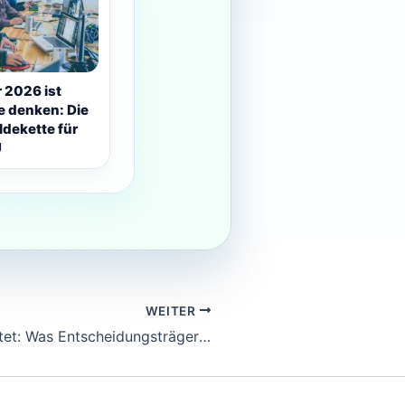
 2026 ist
le denken: Die
dekette für
U
WEITER
OpenAI o1 startet: Was Entscheidungsträger jetzt wissen müssen