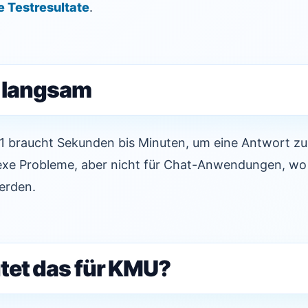
e Testresultate
.
t langsam
 o1 braucht Sekunden bis Minuten, um eine Antwort zu
lexe Probleme, aber nicht für Chat-Anwendungen, wo
erden.
et das für KMU?