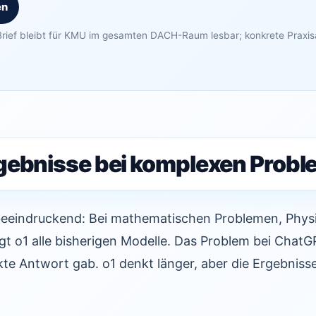
en
rief bleibt für KMU im gesamten DACH-Raum lesbar; konkrete Praxi
gebnisse bei komplexen Prob
beeindruckend: Bei mathematischen Problemen, Phys
t o1 alle bisherigen Modelle. Das Problem bei ChatG
ekte Antwort gab. o1 denkt länger, aber die Ergebnisse