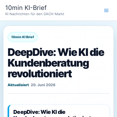
Zum
10min KI-Brief
Inhalt
KI-Nachrichten für den DACH-Markt
springen
DeepDive: Wie KI die
Kundenberatung
revolutioniert
20. Juni 2026
DeepDive: Wie KI die