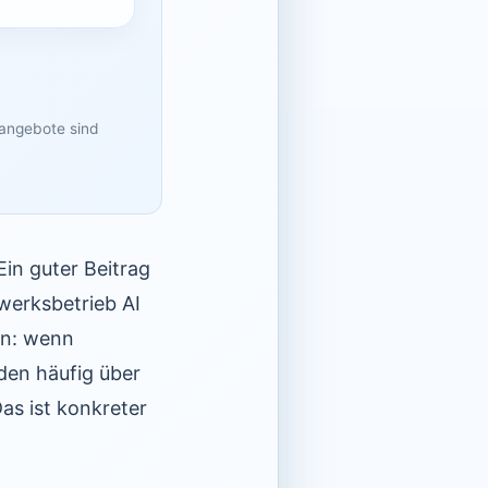
sangebote sind
Ein guter Beitrag
werksbetrieb AI
en: wenn
den häufig über
as ist konkreter