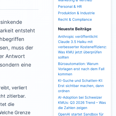
Marketing & Vertrieb
Personal & HR
Produktion & Industrie
Recht & Compliance
 sinkende
Neueste Beiträge
arkeit entsteht
Anthropic veröffentlicht
hbegriffen
Claude 3.5 Haiku mit
sen, muss der
verbesserter Kosteneffizienz:
Was KMU jetzt überprüfen
ner Antwort
sollten
 sondern eine
Büroautomation: Warum
Vorlagen erst nach dem Fall
kommen
KI-Suche und Schatten-KI:
Erst sichtbar machen, dann
ibt, verliert
ordnen
t zitierbar.
AI-Adoption bei Schweizer
KMUs: Q3 2026 Trend – Was
tet die
die Zahlen zeigen
 Welche Grenze
OpenAI startet Sandbox für