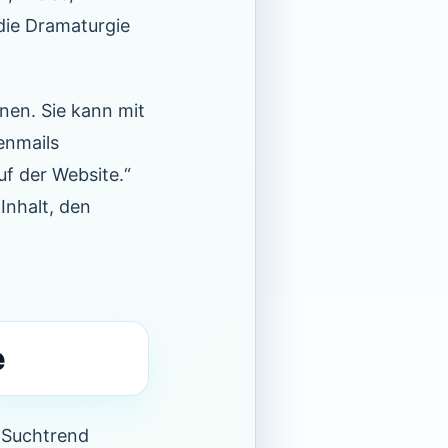
 die Dramaturgie
nnen. Sie kann mit
enmails
auf der Website.“
Inhalt, den
e
n Suchtrend