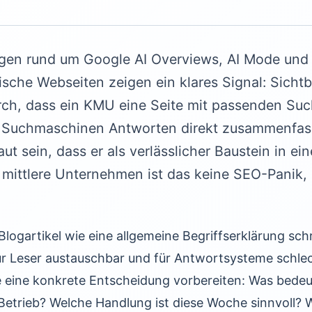
gen rund um Google AI Overviews, AI Mode und
sische Webseiten zeigen ein klares Signal: Sichtb
rch, dass ein KMU eine Seite mit passenden Suc
n Suchmaschinen Antworten direkt zusammenfas
ut sein, dass er als verlässlicher Baustein in ei
d mittlere Unternehmen ist das keine SEO-Panik,
ogartikel wie eine allgemeine Begriffserklärung schre
für Leser austauschbar und für Antwortsysteme schlech
ie eine konkrete Entscheidung vorbereiten: Was bedeu
 Betrieb? Welche Handlung ist diese Woche sinnvoll?