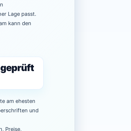
in
ner Lage passt.
team kann den
 geprüft
eute am ehesten
berschriften und
, Preise,