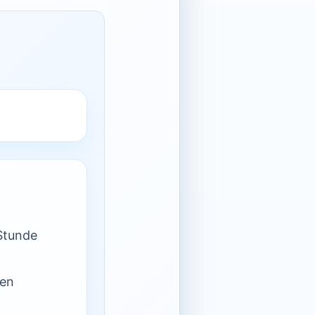
Stunde
nen