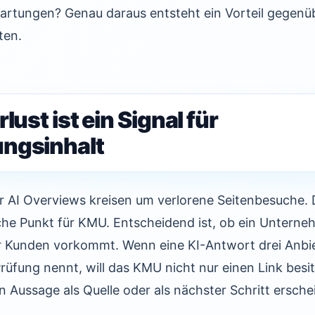
wartungen? Genau daraus entsteht ein Vorteil gegenü
ten.
lust ist ein Signal für
ngsinhalt
r AI Overviews kreisen um verlorene Seitenbesuche. D
iche Punkt für KMU. Entscheidend ist, ob ein Unterne
er Kunden vorkommt. Wenn eine KI-Antwort drei Anbie
üfung nennt, will das KMU nicht nur einen Link besitz
n Aussage als Quelle oder als nächster Schritt ersche