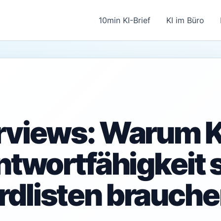
10min KI-Brief
KI im Büro
erviews: Warum
ntwortfähigkeit 
dlisten brauch