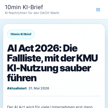
Zum
10min KI-Brief
Inhalt
KI-Nachrichten für den DACH-Markt
springen
AI Act 2026: Die
Fallliste, mit der KMU
KI-Nutzung sauber
führen
31. Mai 2026
Der AI Act wird für viele Unternehmen erst dann