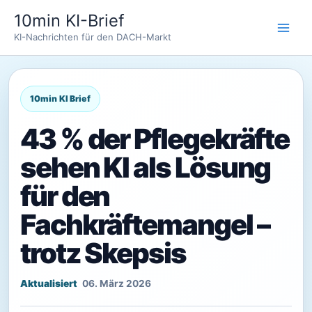
Zum
10min KI-Brief
Inhalt
KI-Nachrichten für den DACH-Markt
springen
43 % der Pflegekräfte
sehen KI als Lösung
für den
Fachkräftemangel –
trotz Skepsis
06. März 2026