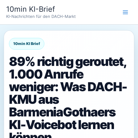
Zum
10min KI-Brief
Inhalt
KI-Nachrichten für den DACH-Markt
springen
89% richtig geroutet,
1.000 Anrufe
weniger: Was DACH-
KMU aus
BarmeniaGothaers
KI-Voicebot lernen
können