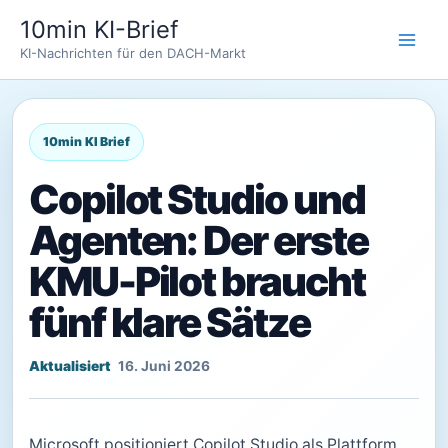
Zum
10min KI-Brief
Inhalt
KI-Nachrichten für den DACH-Markt
springen
Copilot Studio und
Agenten: Der erste
KMU-Pilot braucht
fünf klare Sätze
16. Juni 2026
Microsoft positioniert Copilot Studio als Plattform,