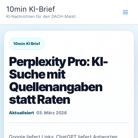
Zum
10min KI-Brief
Inhalt
KI-Nachrichten für den DACH-Markt
springen
Perplexity Pro: KI-
Suche mit
Quellenangaben
statt Raten
03. März 2026
Google liefert Links, ChatGPT liefert Antworten