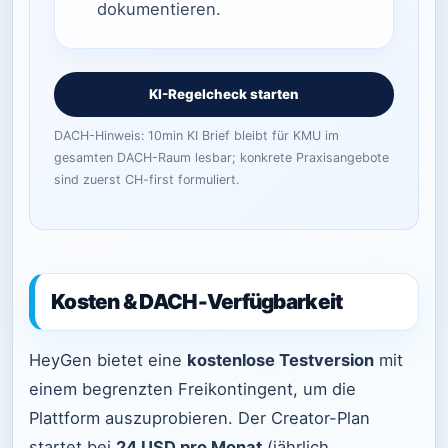
dokumentieren.
KI-Regelcheck starten
DACH-Hinweis: 10min KI Brief bleibt für KMU im
gesamten DACH-Raum lesbar; konkrete Praxisangebote
sind zuerst CH-first formuliert.
Kosten & DACH-Verfügbarkeit
HeyGen bietet eine
kostenlose Testversion
mit
einem begrenzten Freikontingent, um die
Plattform auszuprobieren. Der Creator-Plan
startet bei
24 USD pro Monat
(jährlich