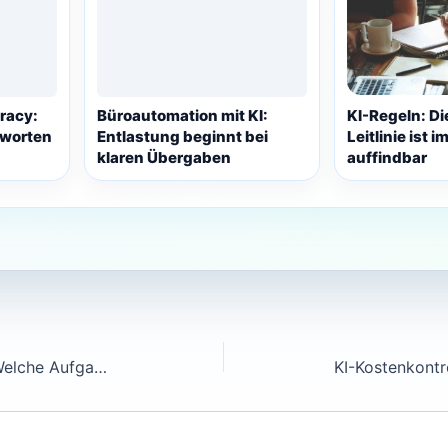
racy:
Büroautomation mit KI:
KI-Regeln: Di
tworten
Entlastung beginnt bei
Leitlinie ist i
klaren Übergaben
auffindbar
Agentische Browser im KMU: Welche Aufgaben KI wirklich selbst ausführen darf