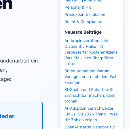
en
Marketing & Vertrieb
Personal & HR
Produktion & Industrie
Recht & Compliance
Neueste Beiträge
Anthropic veröffentlicht
Claude 3.5 Haiku mit
verbesserter Kosteneffizienz:
Was KMU jetzt überprüfen
undenarbeit ein.
sollten
en,
Büroautomation: Warum
Vorlagen erst nach dem Fall
Lage:
kommen
KI-Suche und Schatten-KI:
Erst sichtbar machen, dann
ordnen
AI-Adoption bei Schweizer
KMUs: Q3 2026 Trend – Was
lieder
die Zahlen zeigen
OpenAI startet Sandbox für