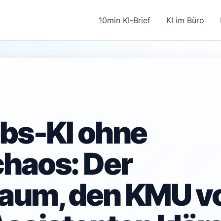
10min KI-Brief
KI im Büro
ebs-KI ohne
haos: Der
aum, den KMU v