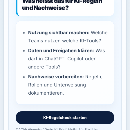
Was heisst das für KI-Regeln
und Nachweise?
Nutzung sichtbar machen:
Welche
Teams nutzen welche KI-Tools?
Daten und Freigaben klären:
Was
darf in ChatGPT, Copilot oder
andere Tools?
Nachweise vorbereiten:
Regeln,
Rollen und Unterweisung
dokumentieren.
KI-Regelcheck starten
DACH-Hinweis: 10min KI Brief bleibt für KMU im