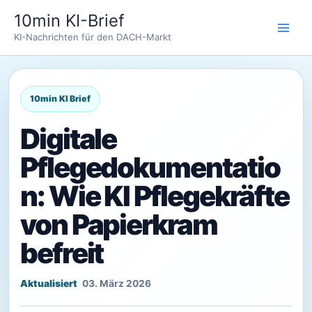
Zum
10min KI-Brief
Inhalt
KI-Nachrichten für den DACH-Markt
springen
Digitale
Pflegedokumentatio
n: Wie KI Pflegekräfte
von Papierkram
befreit
03. März 2026