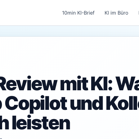
10min KI-Brief
KI im Büro
eview mit KI: W
 Copilot und Kol
h leisten