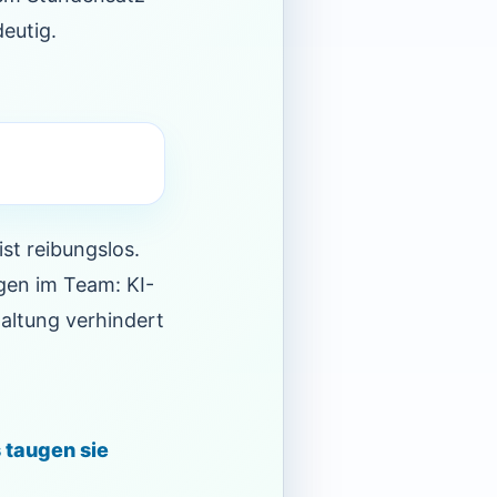
eutig.
ist reibungslos.
gen im Team: KI-
Haltung verhindert
 taugen sie