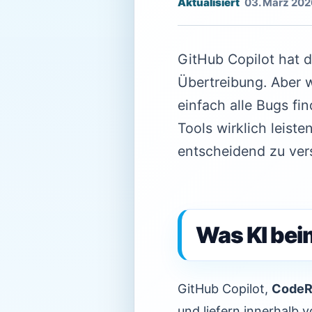
03. März 202
GitHub Copilot hat 
Übertreibung. Aber 
einfach alle Bugs fi
Tools wirklich leist
entscheidend zu ver
Was KI bei
GitHub Copilot,
CodeR
und liefern innerhalb