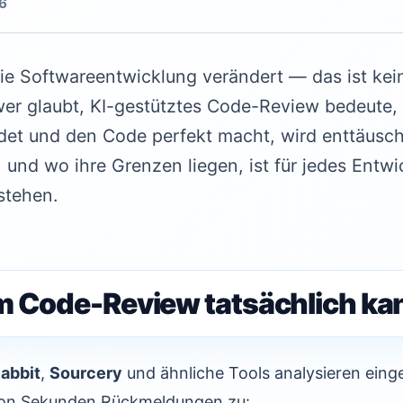
6
die Softwareentwicklung verändert — das ist kei
wer glaubt, KI-gestütztes Code-Review bedeute, 
ndet und den Code perfekt macht, wird enttäusch
en und wo ihre Grenzen liegen, ist für jedes Ent
stehen.
m Code-Review tatsächlich ka
abbit
,
Sourcery
und ähnliche Tools analysieren eing
 von Sekunden Rückmeldungen zu: