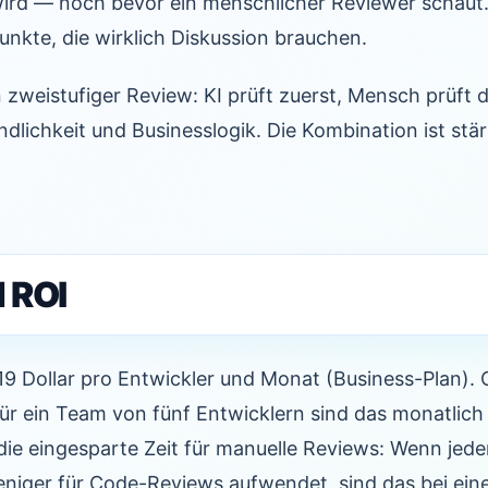
 wird — noch bevor ein menschlicher Reviewer schaut
Punkte, die wirklich Diskussion brauchen.
 zweistufiger Review: KI prüft zuerst, Mensch prüft
ndlichkeit und Businesslogik. Die Kombination ist stär
 ROI
19 Dollar pro Entwickler und Monat (Business-Plan).
Für ein Team von fünf Entwicklern sind das monatlich 
ie eingesparte Zeit für manuelle Reviews: Wenn jede
iger für Code-Reviews aufwendet, sind das bei ei