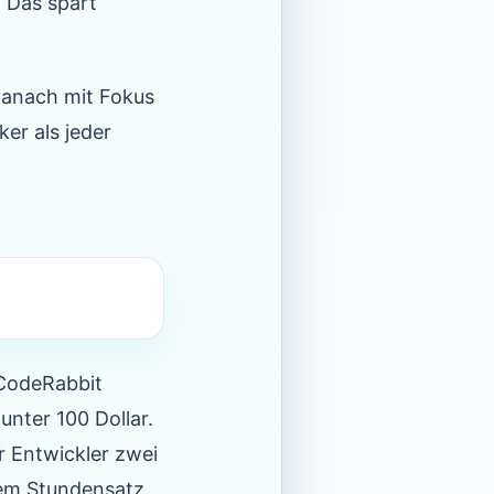
. Das spart
 danach mit Fokus
ker als jeder
 CodeRabbit
unter 100 Dollar.
r Entwickler zwei
nem Stundensatz