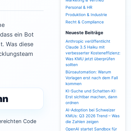
Marketing & Vertrieb
Personal & HR
Produktion & Industrie
Recht & Compliance
ne
Neueste Beiträge
dass ein Bot
Anthropic veröffentlicht
t. Was diese
Claude 3.5 Haiku mit
wicklungsteam
verbesserter Kosteneffizienz:
Was KMU jetzt überprüfen
sollten
Büroautomation: Warum
Vorlagen erst nach dem Fall
kommen
KI-Suche und Schatten-KI:
nn
Erst sichtbar machen, dann
ordnen
AI-Adoption bei Schweizer
KMUs: Q3 2026 Trend – Was
ereichten Code
die Zahlen zeigen
OpenAI startet Sandbox für