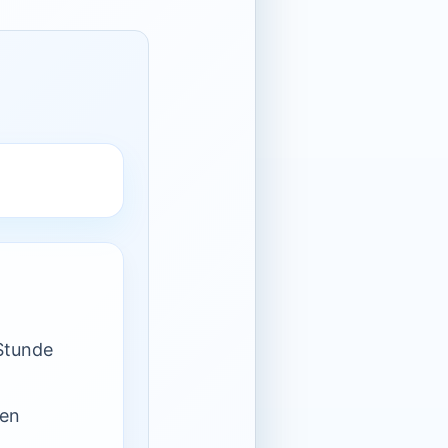
Stunde
nen