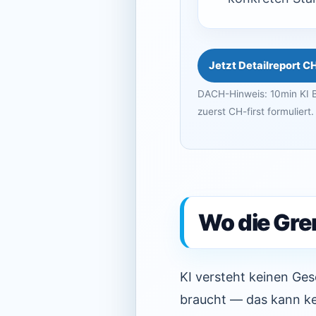
Jetzt Detailreport C
DACH-Hinweis: 10min KI B
zuerst CH-first formuliert.
Wo die Gre
KI versteht keinen Ge
braucht — das kann ke