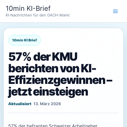
Zum
10min KI-Brief
Inhalt
KI-Nachrichten für den DACH-Markt
springen
57% der KMU
berichten von KI-
Effizienzgewinnen –
jetzt einsteigen
13. März 2026
57% der befragten Schweizer Arbeitgeber