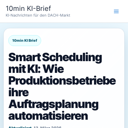
Zum
10min KI-Brief
Inhalt
KI-Nachrichten für den DACH-Markt
springen
Smart Scheduling
mit KI: Wie
Produktionsbetriebe
ihre
Auftragsplanung
automatisieren