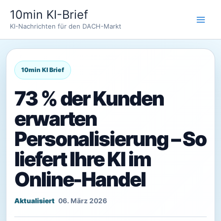
Zum
10min KI-Brief
Inhalt
KI-Nachrichten für den DACH-Markt
springen
73 % der Kunden
erwarten
Personalisierung – So
liefert Ihre KI im
Online-Handel
06. März 2026