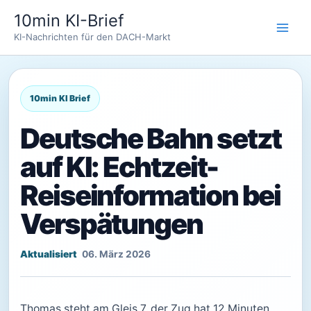
Zum
10min KI-Brief
Inhalt
KI-Nachrichten für den DACH-Markt
springen
Deutsche Bahn setzt
auf KI: Echtzeit-
Reiseinformation bei
Verspätungen
06. März 2026
Thomas steht am Gleis 7, der Zug hat 12 Minuten