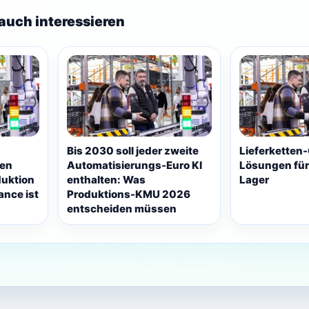
auch interessieren
Bis 2030 soll jeder zweite
Lieferketten-
men
Automatisierungs-Euro KI
Lösungen für
duktion
enthalten: Was
Lager
ance ist
Produktions-KMU 2026
entscheiden müssen