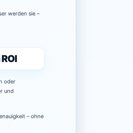
ser werden sie –
 ROI
n oder
er und
nauigkeit – ohne