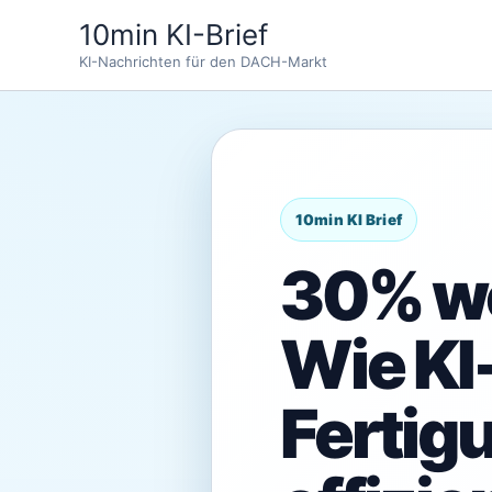
Zum
10min KI-Brief
Inhalt
KI-Nachrichten für den DACH-Markt
springen
30% we
Wie KI
Fertig