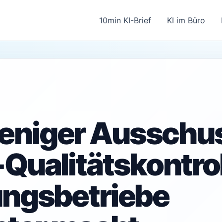
10min KI-Brief
KI im Büro
niger Ausschu
-Qualitätskontro
ungsbetriebe