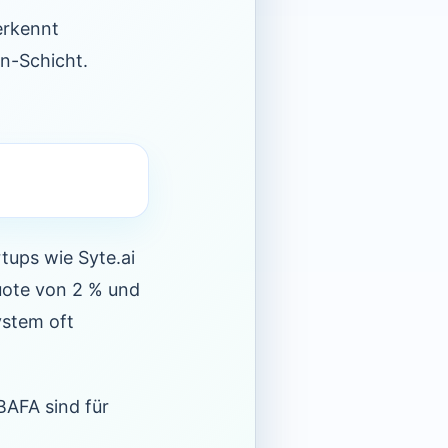
erkennt
n-Schicht.
ups wie Syte.ai
quote von 2 % und
ystem oft
BAFA sind für