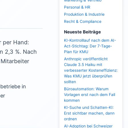
Marketing & Vertrieb
Personal & HR
Produktion & Industrie
Recht & Compliance
Neueste Beiträge
KI-Kontrolllauf nach dem AI-
r per Hand:
Act-Stichtag: Der 7-Tage-
on 2,3 %. Nach
Plan für KMU
Anthropic veröffentlicht
Mitarbeiter
Claude 3.5 Haiku mit
verbesserter Kosteneffizienz:
Was KMU jetzt überprüfen
sollten
betriebe in
Büroautomation: Warum
Vorlagen erst nach dem Fall
der
kommen
KI-Suche und Schatten-KI:
Erst sichtbar machen, dann
ordnen
AI-Adoption bei Schweizer