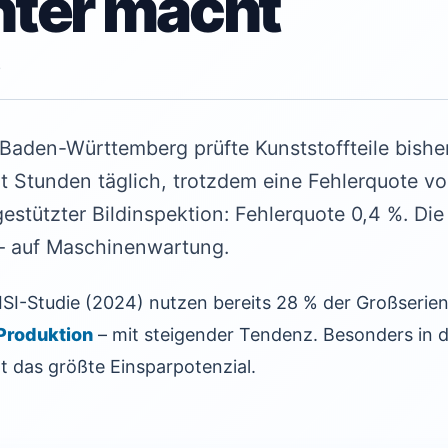
enter macht
6
n Baden-Württemberg prüfte Kunststoffteile bishe
ht Stunden täglich, trotzdem eine Fehlerquote v
estützter Bildinspektion: Fehlerquote 0,4 %. Die 
– auf Maschinenwartung.
ISI-Studie (2024) nutzen bereits 28 % der Großserien
 Produktion
– mit steigender Tendenz. Besonders in 
gt das größte Einsparpotenzial.