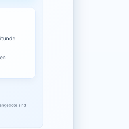
Stunde
nen
sangebote sind