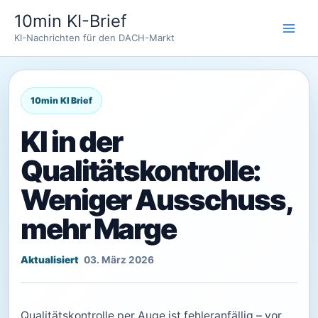
Zum
10min KI-Brief
Inhalt
KI-Nachrichten für den DACH-Markt
springen
KI in der
Qualitätskontrolle:
Weniger Ausschuss,
mehr Marge
03. März 2026
Qualitätskontrolle per Auge ist fehleranfällig – vor