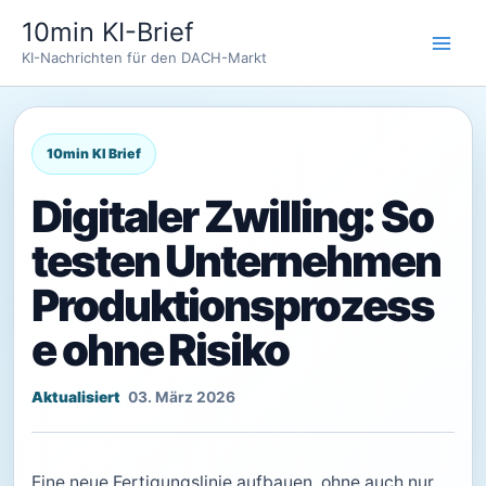
Zum
10min KI-Brief
Inhalt
KI-Nachrichten für den DACH-Markt
springen
Digitaler Zwilling: So
testen Unternehmen
Produktionsprozess
e ohne Risiko
03. März 2026
Eine neue Fertigungslinie aufbauen, ohne auch nur