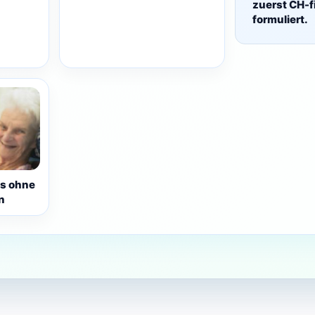
zuerst CH-f
formuliert.
s ohne
n