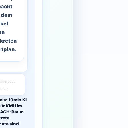
macht
 dem
ikel
en
kreten
rtplan.
ilreport
ufen
is: 10min KI
 für KMU im
DACH-Raum
krete
bote sind