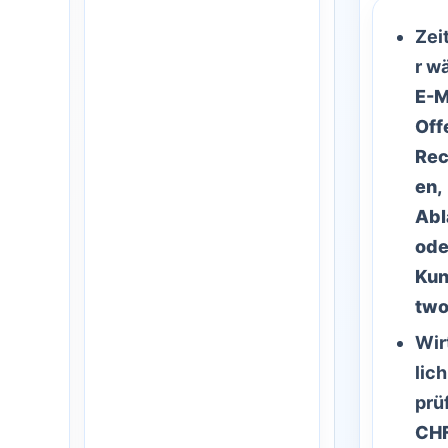
Zei
r w
E-M
Off
Re
en,
Abl
ode
Ku
two
Wir
lich
prü
CHF