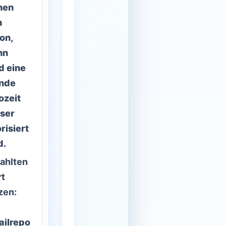
nen
h
on,
nn
d eine
nde
ozeit
ser
risiert
d.
ahlten
rt
zen:
ailrepo