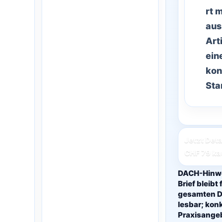
rt 
aus
Art
ein
kon
Sta
Jetzt Deta
CHF 79 ka
DACH-Hinwe
Brief bleibt
gesamten 
lesbar; kon
Praxisange