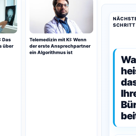
NÄCHST
SCHRITT
: Das
Telemedizin mit KI: Wenn
is über
der erste Ansprechpartner
ein Algorithmus ist
Wa
hei
das
Ihr
Bü
bei