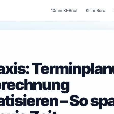
10min KI-Brief
KI im Büro
axis: Terminpla
brechnung
tisieren – So spa