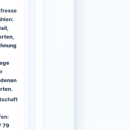
tfresse
ählen:
ail,
erten,
chnung
age
r
ndenan
rten.
tschaft
fen:
 79