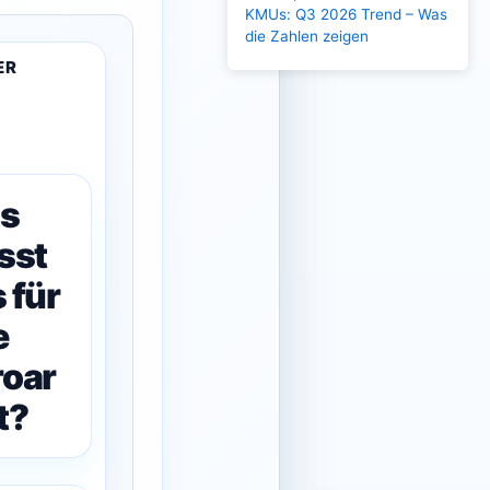
KMUs: Q3 2026 Trend – Was
die Zahlen zeigen
ER
s
sst
 für
e
roar
t?