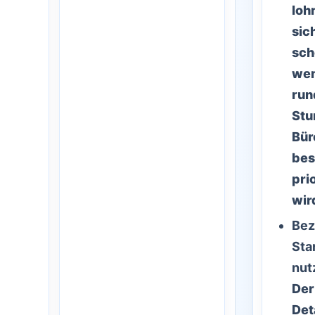
loh
sic
sch
we
run
Stu
Bür
bes
prio
wir
Bez
Sta
nut
Der
Det