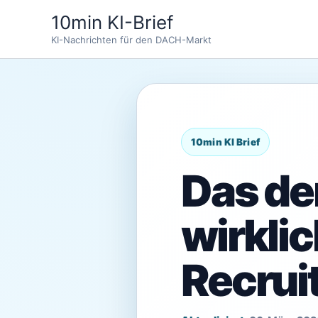
Zum
10min KI-Brief
Inhalt
KI-Nachrichten für den DACH-Markt
springen
Das de
wirklic
Recrui