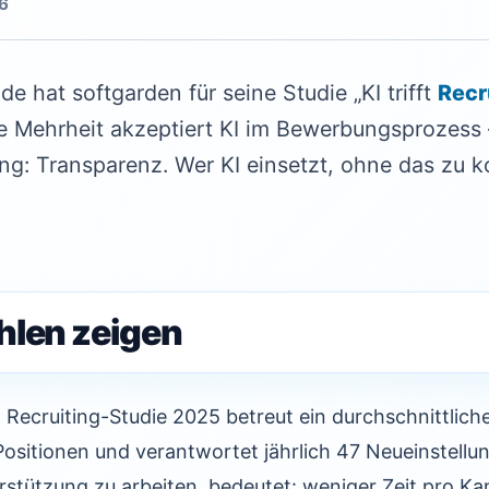
6
e hat softgarden für seine Studie „KI trifft
Recr
ie Mehrheit akzeptiert KI im Bewerbungsprozess
ung: Transparenz. Wer KI einsetzt, ohne das zu 
hlen zeigen
Recruiting-Studie 2025 betreut ein durchschnittliche
 Positionen und verantwortet jährlich 47 Neueinstellu
stützung zu arbeiten, bedeutet: weniger Zeit pro Ka