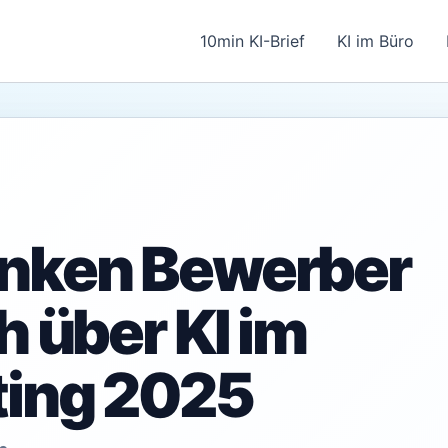
10min KI-Brief
KI im Büro
nken Bewerber
h über KI im
ting 2025