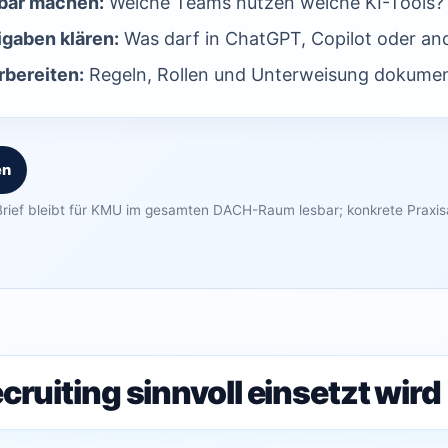
bar machen:
Welche Teams nutzen welche KI-Tools?
igaben klären:
Was darf in ChatGPT, Copilot oder an
bereiten:
Regeln, Rollen und Unterweisung dokumen
en
rief bleibt für KMU im gesamten DACH-Raum lesbar; konkrete Praxi
cruiting sinnvoll einsetzt wird