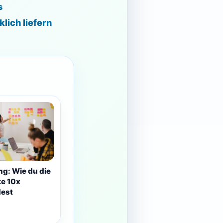
s
lich liefern
ing: Wie du die
te 10x
dest