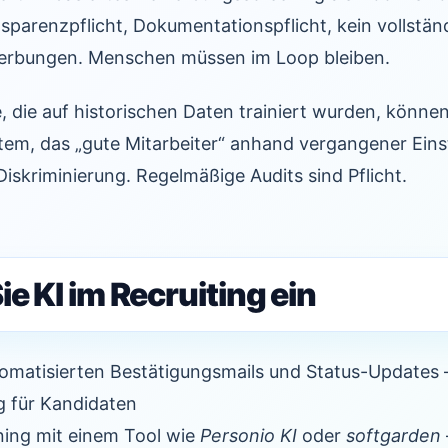
ansparenzpflicht, Dokumentationspflicht, kein vollst
erbungen. Menschen müssen im Loop bleiben.
 die auf historischen Daten trainiert wurden, können
tem, das „gute Mitarbeiter“ anhand vergangener Einst
Diskriminierung. Regelmäßige Audits sind Pflicht.
ie KI im Recruiting ein
tomatisierten Bestätigungsmails und Status-Updates 
g für Kandidaten
ning mit einem Tool wie
Personio KI
oder
softgarden