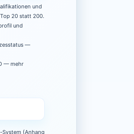
lifikationen und
 Top 20 statt 200.
profil und
zesstatus —
SEO — mehr
ko-System (Anhang