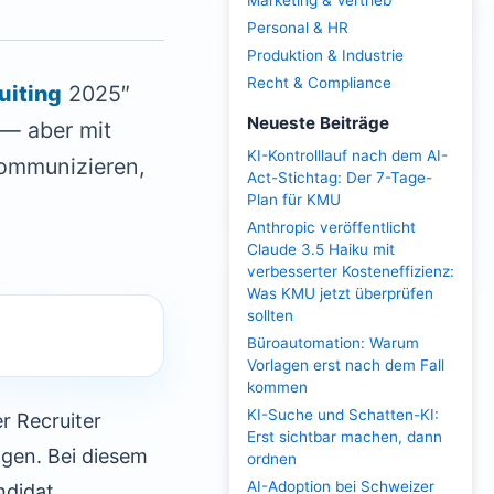
Marketing & Vertrieb
Personal & HR
Produktion & Industrie
Recht & Compliance
uiting
2025″
Neueste Beiträge
 — aber mit
KI-Kontrolllauf nach dem AI-
kommunizieren,
Act-Stichtag: Der 7-Tage-
Plan für KMU
Anthropic veröffentlicht
Claude 3.5 Haiku mit
verbesserter Kosteneffizienz:
Was KMU jetzt überprüfen
sollten
Büroautomation: Warum
Vorlagen erst nach dem Fall
kommen
KI-Suche und Schatten-KI:
r Recruiter
Erst sichtbar machen, dann
ngen. Bei diesem
ordnen
AI-Adoption bei Schweizer
ndidat,