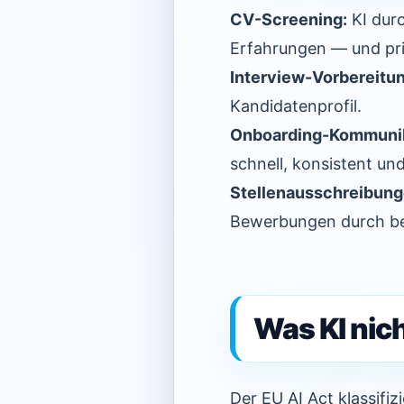
CV-Screening:
KI dur
Erfahrungen — und prio
Interview-Vorbereitun
Kandidatenprofil.
Onboarding-Kommunik
schnell, konsistent und
Stellenausschreibung
Bewerbungen durch be
Was KI nich
Der EU AI Act klassif