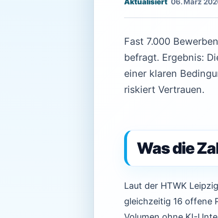
06. März 202
Fast 7.000 Bewerbend
befragt. Ergebnis: D
einer klaren Beding
riskiert Vertrauen.
Was die Za
Laut der HTWK Leipzig 
gleichzeitig 16 offene
Volumen ohne KI-Unter