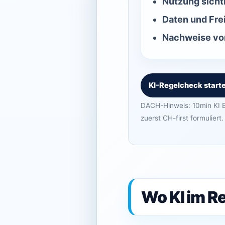
Nutzung sicht
Daten und Fre
Nachweise vor
KI-Regelcheck start
DACH-Hinweis: 10min KI B
zuerst CH-first formuliert.
Wo KI im Re