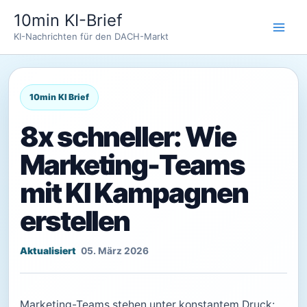
Zum
10min KI-Brief
Inhalt
KI-Nachrichten für den DACH-Markt
springen
8x schneller: Wie
Marketing-Teams
mit KI Kampagnen
erstellen
05. März 2026
Marketing-Teams stehen unter konstantem Druck: