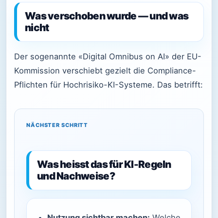
Was verschoben wurde — und was
nicht
Der sogenannte «Digital Omnibus on AI» der EU-
Kommission verschiebt gezielt die Compliance-
Pflichten für Hochrisiko-KI-Systeme. Das betrifft:
NÄCHSTER SCHRITT
Was heisst das für KI-Regeln
und Nachweise?
Nutzung sichtbar machen:
Welche