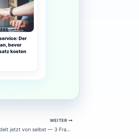
service: Der
an, bevor
satz kosten
WEITER
Ihr Copilot handelt jetzt von selbst — 3 Fragen, die DACH-KMU-Entscheider diese Woche beantworten müssen