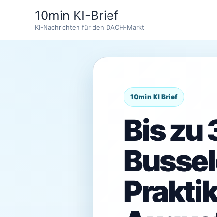
Zum
10min KI-Brief
Inhalt
KI-Nachrichten für den DACH-Markt
springen
Bis zu 
Bussel
Prakti