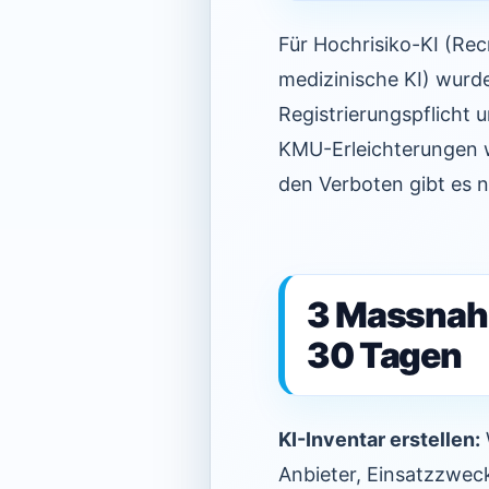
Für Hochrisiko-KI (Rec
medizinische KI) wurd
Registrierungspflicht 
KMU-Erleichterungen 
den Verboten gibt es n
3 Massnah
30 Tagen
KI-Inventar erstellen:
Anbieter, Einsatzzweck