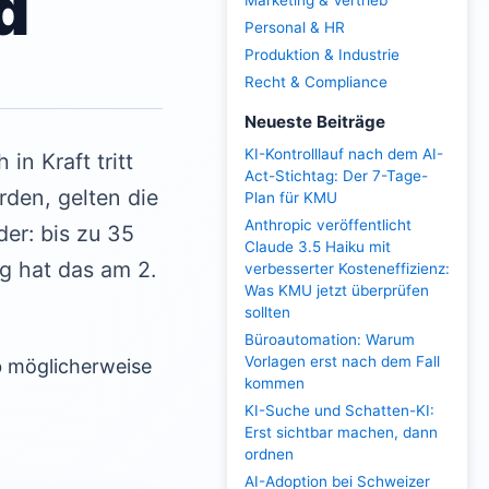
d
Marketing & Vertrieb
Personal & HR
Produktion & Industrie
Recht & Compliance
Neueste Beiträge
KI-Kontrolllauf nach dem AI-
n Kraft tritt
Act-Stichtag: Der 7-Tage-
den, gelten die
Plan für KMU
Anthropic veröffentlicht
der: bis zu 35
Claude 3.5 Haiku mit
g hat das am 2.
verbesserter Kosteneffizienz:
Was KMU jetzt überprüfen
sollten
Büroautomation: Warum
Vorlagen erst nach dem Fall
b möglicherweise
kommen
KI-Suche und Schatten-KI:
Erst sichtbar machen, dann
ordnen
AI-Adoption bei Schweizer