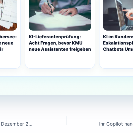
bersee-
KI-Lieferantenprüfung:
KI im Kunden
e neue
Acht Fragen, bevor KMU
Eskalationspl
ür
neue Assistenten freigeben
Chatbots Um
EU AI Act: Hochrisiko-Frist auf Dezember 2027 verschoben — was trotzdem ab August gilt