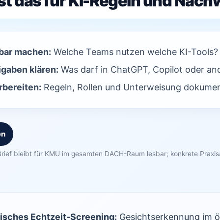
st das für KI-Regeln und Nach
bar machen:
Welche Teams nutzen welche KI-Tools?
igaben klären:
Was darf in ChatGPT, Copilot oder an
bereiten:
Regeln, Rollen und Unterweisung dokumen
en
rief bleibt für KMU im gesamten DACH-Raum lesbar; konkrete Praxi
isches Echtzeit-Screening:
Gesichtserkennung im ö