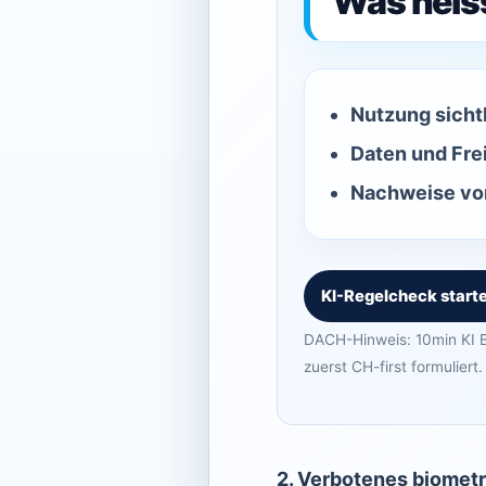
Was heis
Nutzung sicht
Daten und Fre
Nachweise vor
KI-Regelcheck start
DACH-Hinweis: 10min KI B
zuerst CH-first formuliert.
2. Verbotenes biometr