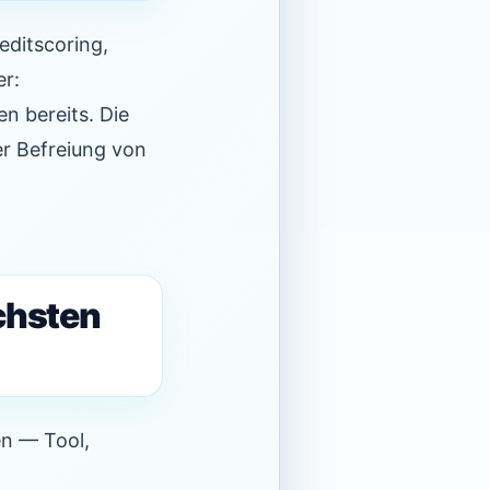
editscoring,
er:
n bereits. Die
r Befreiung von
chsten
en — Tool,