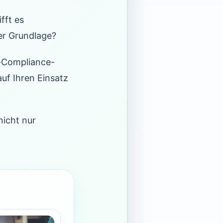
fft es
er Grundlage?
t-Compliance-
auf Ihren Einsatz
nicht nur