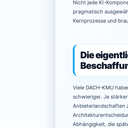
Nicht jede KI-Kompone
pragmatisch ausgewäh
Kernprozesse und brau
Die eigentl
Beschaffu
Viele DACH-KMU haben 
schwieriger. Je stärk
Anbieterlandschaften
Architekturentscheidun
Abhängigkeit, die späte