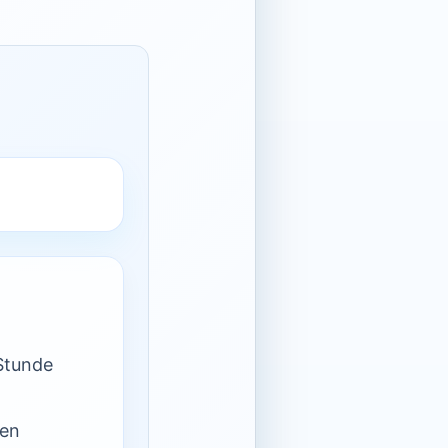
Stunde
nen