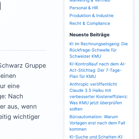
n
Marketing & Vertrieb
Personal & HR
Produktion & Industrie
Recht & Compliance
Neueste Beiträge
KI im Rechnungseingang: Die
Rückfrage-Schwelle für
Schweizer KMU
KI-Kontrolllauf nach dem AI-
 Schwarz Gruppe
Act-Stichtag: Der 7-Tage-
 einen
Plan für KMU
Anthropic veröffentlicht
ur eine
Claude 3.5 Haiku mit
ge: Nach
verbesserter Kosteneffizienz:
Was KMU jetzt überprüfen
ner aus, wenn
sollten
itig wichtiger
Büroautomation: Warum
Vorlagen erst nach dem Fall
kommen
KI-Suche und Schatten-KI: