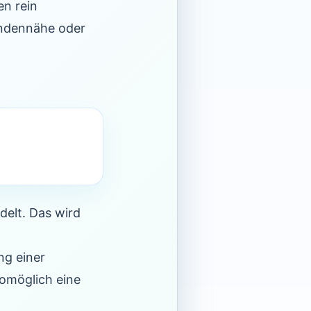
en rein
undennähe oder
elt. Das wird
g einer
womöglich eine