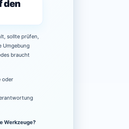
f den
, sollte prüfen,
ere Umgebung
edes braucht
e oder
,
 Verantwortung
are Werkzeuge?