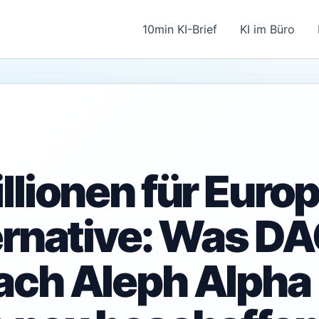
10min KI-Brief
KI im Büro
llionen für Euro
ernative: Was D
ch Aleph Alpha