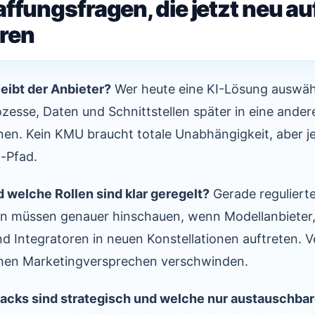
ffungsfragen, die jetzt neu au
ren
leibt der Anbieter?
Wer heute eine KI-Lösung auswählt
ozesse, Daten und Schnittstellen später in eine and
en. Kein KMU braucht totale Unabhängigkeit, aber j
t-Pfad.
 welche Rollen sind klar geregelt?
Gerade reguliert
n müssen genauer hinschauen, wenn Modellanbieter
nd Integratoren in neuen Konstellationen auftreten.
chen Marketingversprechen verschwinden.
Stacks sind strategisch und welche nur austauschb