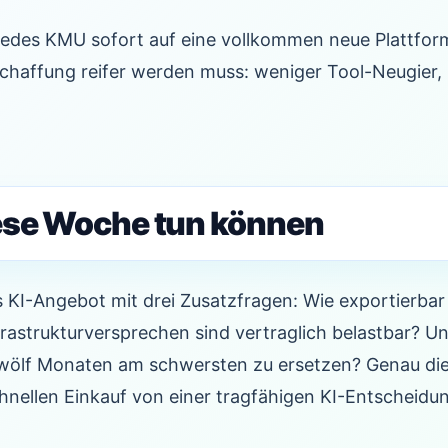
s jedes KMU sofort auf eine vollkommen neue Plattfo
schaffung reifer werden muss: weniger Tool-Neugier,
ese Woche tun können
s KI-Angebot mit drei Zusatzfragen: Wie exportierba
astrukturversprechen sind vertraglich belastbar? Un
zwölf Monaten am schwersten zu ersetzen? Genau di
hnellen Einkauf von einer tragfähigen KI-Entscheidu