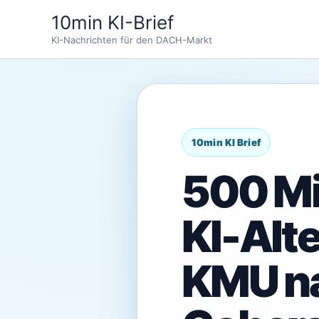
Zum
10min KI-Brief
Inhalt
KI-Nachrichten für den DACH-Markt
springen
500 Mi
KI-Alt
KMU na