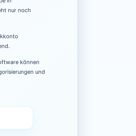
be in
eht nur noch
nkkonto
end.
Software können
gorisierungen und