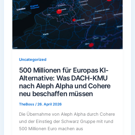
Uncategorized
500 Millionen für Europas KI-
Alternative: Was DACH-KMU
nach Aleph Alpha und Cohere
neu beschaffen müssen
TheBoss
/
26. April 2026
Die Übernahme von Aleph Alpha durch Cohere
und der Einstieg der Schwarz Gruppe mit rund
500 Millionen Euro machen aus