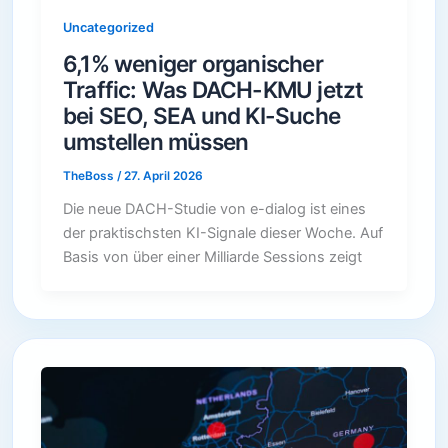
Uncategorized
6,1% weniger organischer
Traffic: Was DACH-KMU jetzt
bei SEO, SEA und KI-Suche
umstellen müssen
TheBoss
/
27. April 2026
Die neue DACH-Studie von e-dialog ist eines
der praktischsten KI-Signale dieser Woche. Auf
Basis von über einer Milliarde Sessions zeigt