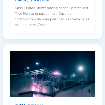
TheBoss
/
28. März 2026
Dass KI produktiver macht, sagen Berater und
Tool-Hersteller seit Jahren. Dass der
Chefökonom der Europäischen Zentralbank es
mit konkreten Zahlen