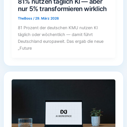
81% nutzen täglich KI — aber
nur 5% transformieren wirklich
TheBoss
/
29. März 2026
81 Prozent der deutschen KMU nutzen KI
täglich oder wöchentlich — damit führt
Deutschland europaweit. Das ergab die neue
„Future