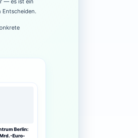
r — es ist ein
m Entscheiden.
onkrete
trum Berlin:
Mrd.-Euro-