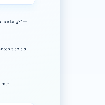
tscheidung?“ —
nten sich als
mmer.