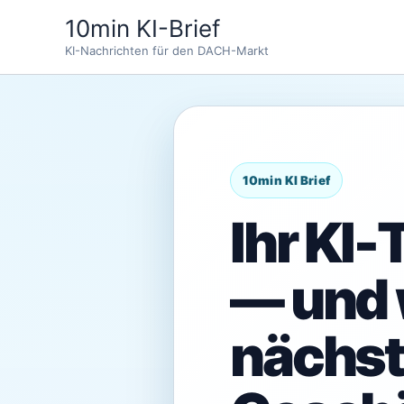
Zum
10min KI-Brief
Inhalt
KI-Nachrichten für den DACH-Markt
springen
Ihr KI-
— und 
nächs