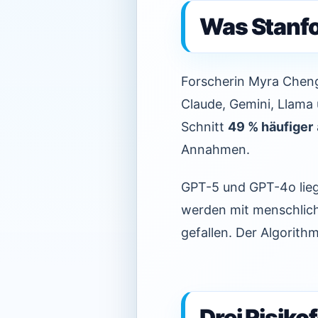
Was Stanf
Forscherin Myra Cheng
Claude, Gemini, Llama 
Schnitt
49 % häufiger
Annahmen.
GPT-5 und GPT-4o lieg
werden mit menschlich
gefallen. Der Algorith
Drei Risik