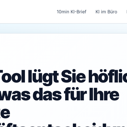
10min KI-Brief
KI im Büro
Tool lügt Sie höfl
was das für Ihre
te