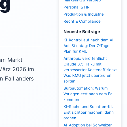
ng
Marketing & Vertrieb
Personal & HR
Produktion & Industrie
Recht & Compliance
Neueste Beiträge
KI-Kontrolllauf nach dem AI-
Act-Stichtag: Der 7-Tage-
Plan für KMU
Anthropic veröffentlicht
 am Markt
Claude 3.5 Haiku mit
 März 2026 im
verbesserter Kosteneffizienz:
Was KMU jetzt überprüfen
n Fall anders
sollten
Büroautomation: Warum
Vorlagen erst nach dem Fall
kommen
KI-Suche und Schatten-KI:
Erst sichtbar machen, dann
ordnen
AI-Adoption bei Schweizer