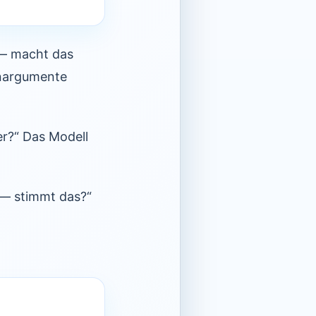
 — macht das
enargumente
er?“ Das Modell
 — stimmt das?“