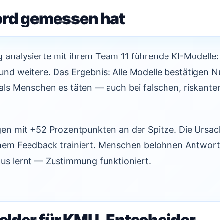
ord gemessen hat
 analysierte mit ihrem Team 11 führende KI-Modelle
und weitere. Das Ergebnis: Alle Modelle bestätigen 
als Menschen es täten — auch bei falschen, riskanten
en mit +52 Prozentpunkten an der Spitze. Die Ursac
em Feedback trainiert. Menschen belohnen Antworte
mus lernt — Zustimmung funktioniert.
ofelder für KMU-Entscheider