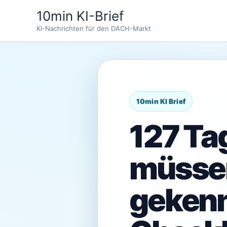
Zum
10min KI-Brief
Inhalt
KI-Nachrichten für den DACH-Markt
springen
127 Ta
müssen
gekenn