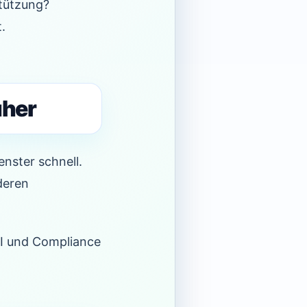
stützung?
.
üher
nster schnell.
deren
KI und Compliance