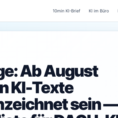
10min KI-Brief
KI im Büro
ge: Ab August
 KI-Texte
zeichnet sein —