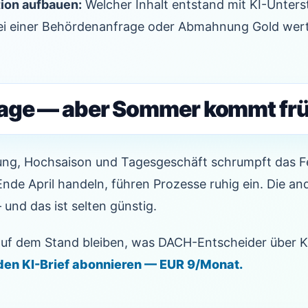
ion aufbauen:
Welcher Inhalt entstand mit KI-Unter
bei einer Behördenanfrage oder Abmahnung Gold wert
Tage — aber Sommer kommt fr
ng, Hochsaison und Tagesgeschäft schrumpft das Fe
nde April handeln, führen Prozesse ruhig ein. Die an
 und das ist selten günstig.
 auf dem Stand bleiben, was DACH-Entscheider über 
 den KI-Brief abonnieren — EUR 9/Monat.