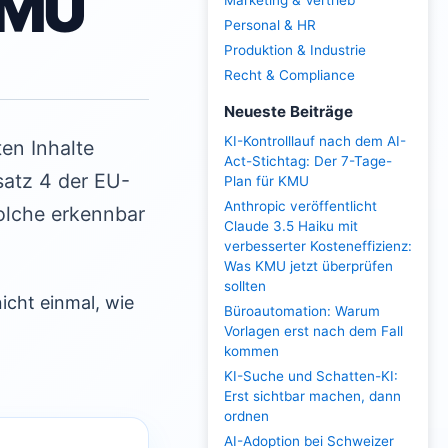
KMU
Marketing & Vertrieb
Personal & HR
Produktion & Industrie
Recht & Compliance
Neueste Beiträge
KI-Kontrolllauf nach dem AI-
en Inhalte
Act-Stichtag: Der 7-Tage-
satz 4 der EU-
Plan für KMU
Anthropic veröffentlicht
solche erkennbar
Claude 3.5 Haiku mit
verbesserter Kosteneffizienz:
Was KMU jetzt überprüfen
sollten
icht einmal, wie
Büroautomation: Warum
Vorlagen erst nach dem Fall
kommen
KI-Suche und Schatten-KI:
Erst sichtbar machen, dann
ordnen
AI-Adoption bei Schweizer