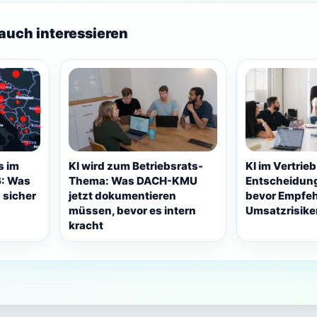
auch interessieren
s im
KI wird zum Betriebsrats-
KI im Vertrieb
: Was
Thema: Was DACH-KMU
Entscheidung
sicher
jetzt dokumentieren
bevor Empfe
müssen, bevor es intern
Umsatzrisik
kracht