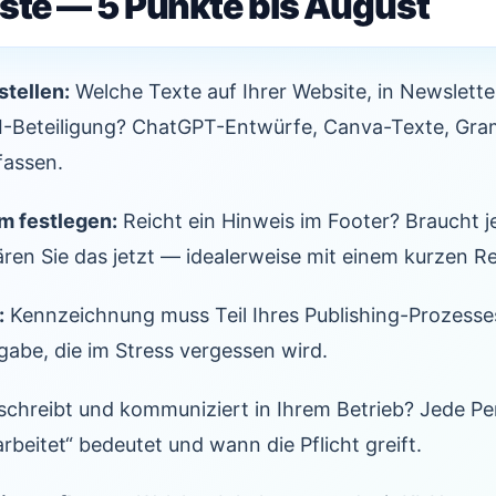
iste — 5 Punkte bis August
stellen:
Welche Texte auf Ihrer Website, in Newslette
I-Beteiligung? ChatGPT-Entwürfe, Canva-Texte, Gra
fassen.
m festlegen:
Reicht ein Hinweis im Footer? Braucht je
ären Sie das jetzt — idealerweise mit einem kurzen 
:
Kennzeichnung muss Teil Ihres Publishing-Prozess
gabe, die im Stress vergessen wird.
chreibt und kommuniziert in Ihrem Betrieb? Jede P
rbeitet“ bedeutet und wann die Pflicht greift.