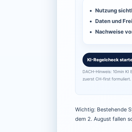
Nutzung sicht
Daten und Fre
Nachweise vor
KI-Regelcheck start
DACH-Hinweis: 10min KI B
zuerst CH-first formuliert.
Wichtig: Bestehende Sy
dem 2. August fallen so