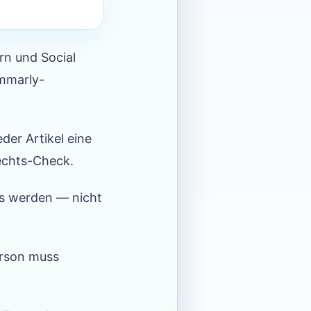
rn und Social
mmarly-
der Artikel eine
Rechts-Check.
es werden — nicht
erson muss