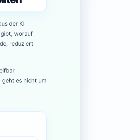
aus der KI
igibt, worauf
de, reduziert
eifbar
t geht es nicht um