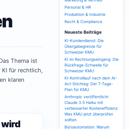
Marketing & Vertrieb
Personal & HR
en
Produktion & Industrie
Recht & Compliance
Neueste Beiträge
KI-Kundendienst: Die
Übergabegrenze für
Schweizer KMU
KI im Rechnungseingang: Die
 Das Thema ist
Rückfrage-Schwelle für
I für rechtlich,
Schweizer KMU
KI-Kontrolllauf nach dem AI-
nen klaren
Act-Stichtag: Der 7-Tage-
Plan für KMU
Anthropic veröffentlicht
Claude 3.5 Haiku mit
verbesserter Kosteneffizienz:
Was KMU jetzt überprüfen
sollten
 wird
Büroautomation: Warum