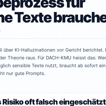
beprozess für
che Texte brauch
6
il über KI-Halluzinationen vor Gericht berichtet.
der Theorie raus. Für DACH-KMU heisst das: Wer K
glich sensible Texte nutzt, braucht ab sofort ei
ht nur gute Prompts.
Risiko oft falsch eingeschätzt