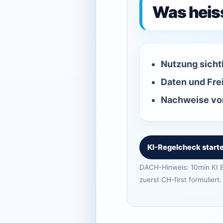
Was heis
Nutzung sicht
Daten und Fre
Nachweise vor
KI-Regelcheck start
DACH-Hinweis: 10min KI B
zuerst CH-first formuliert.