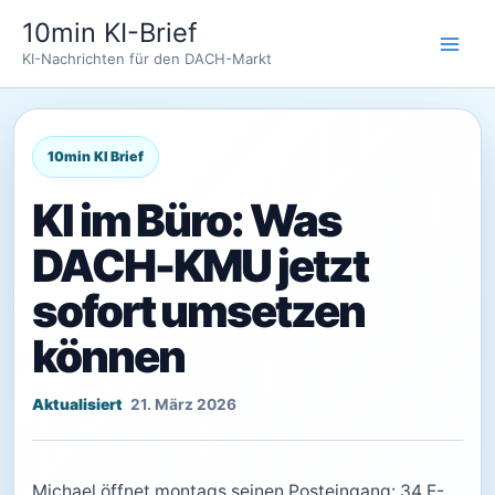
Zum
10min KI-Brief
Inhalt
KI-Nachrichten für den DACH-Markt
springen
KI im Büro: Was
DACH-KMU jetzt
sofort umsetzen
können
21. März 2026
Michael öffnet montags seinen Posteingang: 34 E-