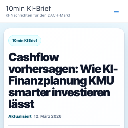
Zum
10min KI-Brief
Inhalt
KI-Nachrichten für den DACH-Markt
springen
Cashflow
vorhersagen: Wie KI-
Finanzplanung KMU
smarter investieren
lässt
12. März 2026