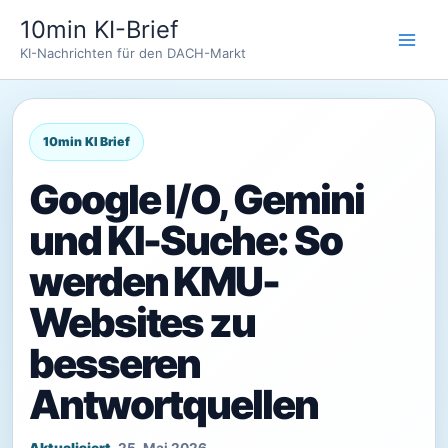
Zum
10min KI-Brief
Inhalt
KI-Nachrichten für den DACH-Markt
springen
Google I/O, Gemini
und KI-Suche: So
werden KMU-
Websites zu
besseren
Antwortquellen