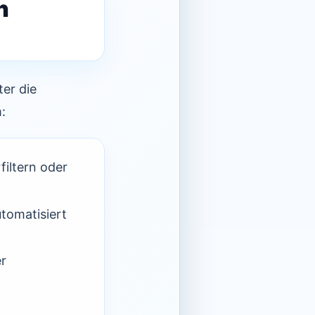
n
ter die
:
iltern oder
)
utomatisiert
er