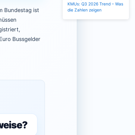
KMUs: Q3 2026 Trend – Was
im Bundestag ist
die Zahlen zeigen
 müssen
striert,
 Euro Bussgelder
weise?