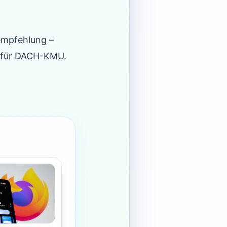
empfehlung –
e für DACH-KMU.