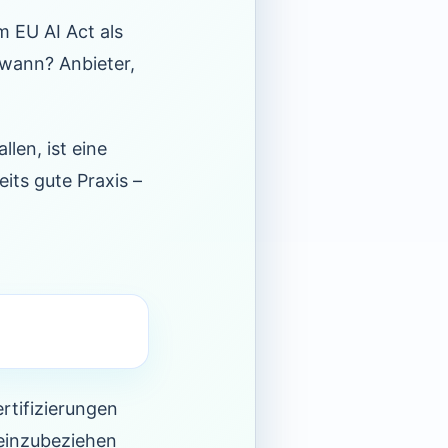
m EU AI Act als
 wann? Anbieter,
len, ist eine
its gute Praxis –
rtifizierungen
einzubeziehen