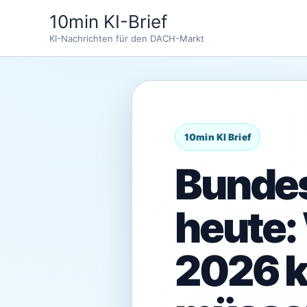
Zum
10min KI-Brief
Inhalt
KI-Nachrichten für den DACH-Markt
springen
Bundes
heute:
2026 k