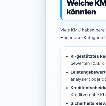
Welche KMU
könnten
Viele KMU haben bereit
Hochrisiko-Kategorie f
KI-gestütztes Rec
bewerten (z.B. KI
Leistungsbewer
analysiert oder d
Kreditentscheid
Kreditvergabe KI 
Sicherheitsrelev