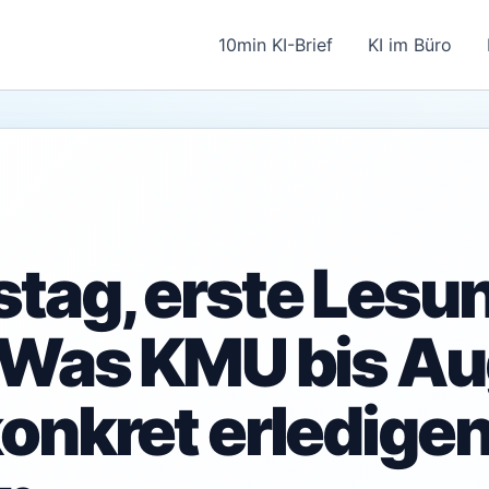
10min KI-Brief
KI im Büro
tag, erste Lesu
 Was KMU bis Au
onkret erledige