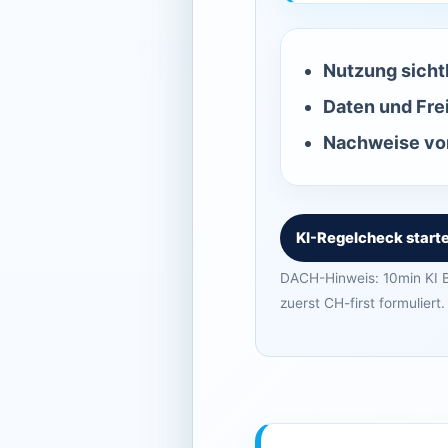
Nutzung sicht
Daten und Fre
Nachweise vor
KI-Regelcheck start
DACH-Hinweis: 10min KI B
zuerst CH-first formuliert.