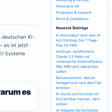
Marketing & Vertrieb
Personal & HR
Produktion & Industrie
Recht & Compliance
Neueste Beiträge
KI-Kontrolllauf nach dem AI-
s deutschen KI-
Act-Stichtag: Der 7-Tage-
es ist jetzt
Plan für KMU
Anthropic veröffentlicht
-KI-Systeme
Claude 3.5 Haiku mit
verbesserter Kosteneffizienz:
Was KMU jetzt überprüfen
sollten
Büroautomation: Warum
Vorlagen erst nach dem Fall
kommen
warum es
KI-Suche und Schatten-KI:
Erst sichtbar machen, dann
ordnen
AI-Adoption bei Schweizer