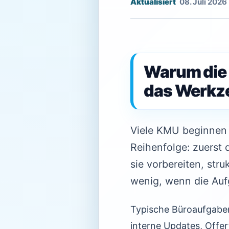
08. Juli 2026
Warum die 
das Werkz
Viele KMU beginnen b
Reihenfolge: zuerst 
sie vorbereiten, str
wenig, wenn die Aufg
Typische Büroaufgaben
interne Updates, Offe