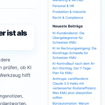
Marketing & Vertrieb
Personal & HR
Produktion & Industrie
Recht & Compliance
Neueste Beiträge
 ist als
KI-Kundendienst: Die
Übergabegrenze für
Schweizer KMU
KI im Rechnungseingang: Die
Rückfrage-Schwelle für
Schweizer KMU
ndere
KI-Kontrolllauf nach dem AI-
n prüfen, ob KI
Act-Stichtag: Der 7-Tage-
Plan für KMU
Werkzeug hilft
Anthropic veröffentlicht
Claude 3.5 Haiku mit
verbesserter Kosteneffizienz:
Was KMU jetzt überprüfen
ungsnotizen,
sollten
ardantworten.
Büroautomation: Warum