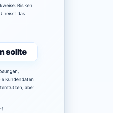
nkweise: Risiken
U heisst das
n sollte
lösungen,
ble Kundendaten
terstützen, aber
rf