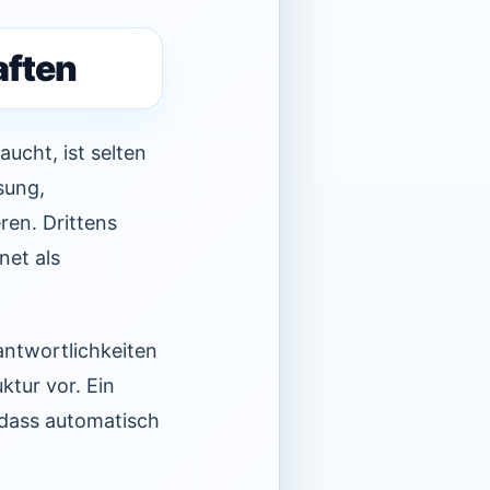
aften
ucht, ist selten
sung,
ren. Drittens
net als
antwortlichkeiten
ktur vor. Ein
 dass automatisch