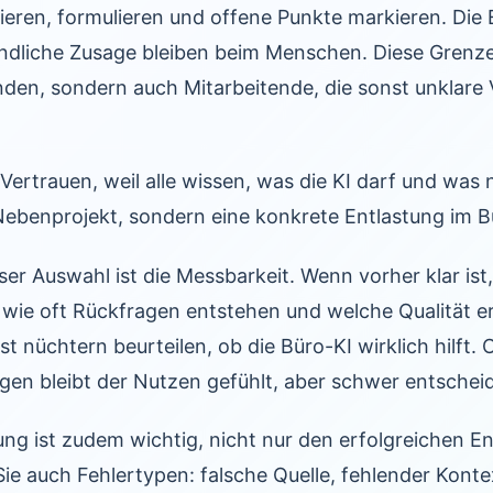
eren, formulieren und offene Punkte markieren. Die 
indliche Zusage bleiben beim Menschen. Diese Grenze
den, sondern auch Mitarbeitende, die sonst unklare
 Vertrauen, weil alle wissen, was die KI darf und was 
ebenprojekt, sondern eine konkrete Entlastung im Bü
eser Auswahl ist die Messbarkeit. Wenn vorher klar ist
 wie oft Rückfragen entstehen und welche Qualität e
t nüchtern beurteilen, ob die Büro-KI wirklich hilft.
en bleibt der Nutzen gefühlt, aber schwer entscheid
rung ist zudem wichtig, nicht nur den erfolgreichen E
ie auch Fehlertypen: falsche Quelle, fehlender Kont