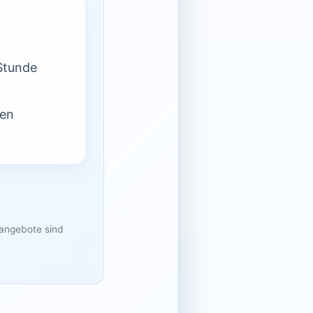
Stunde
nen
sangebote sind