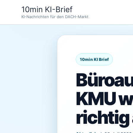
Zum
10min KI-Brief
Inhalt
KI-Nachrichten für den DACH-Markt
springen
Büroau
KMU wi
richti