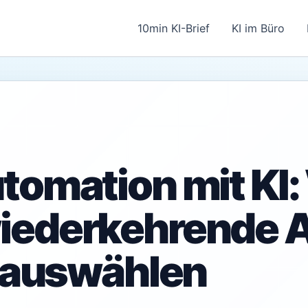
10min KI-Brief
KI im Büro
tomation mit KI:
ederkehrende A
g auswählen