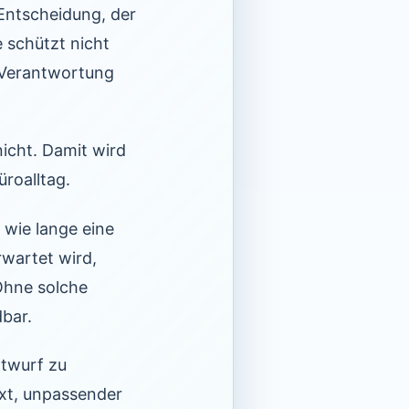
Entscheidung, der
 schützt nicht
 Verantwortung
nicht. Damit wird
roalltag.
, wie lange eine
rwartet wird,
 Ohne solche
bar.
ntwurf zu
ext, unpassender