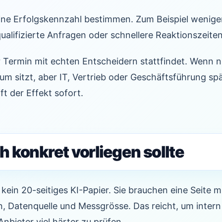
Eine Erfolgskennzahl bestimmen. Zum Beispiel wenige
alifizierte Anfragen oder schnellere Reaktionszeite
er Termin mit echten Entscheidern stattfindet. Wenn n
 sitzt, aber IT, Vertrieb oder Geschäftsführung spä
ft der Effekt sofort.
 konkret vorliegen sollte
in 20-seitiges KI-Papier. Sie brauchen eine Seite mit
n, Datenquelle und Messgrösse. Das reicht, um inter
nbieter viel härter zu prüfen.