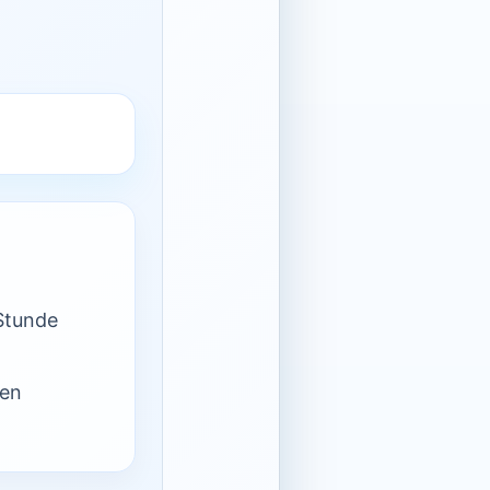
Stunde
nen