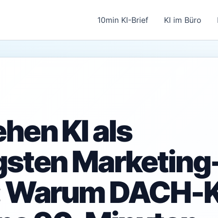
10min KI-Brief
KI im Büro
hen KI als
gsten Marketing
r: Warum DACH