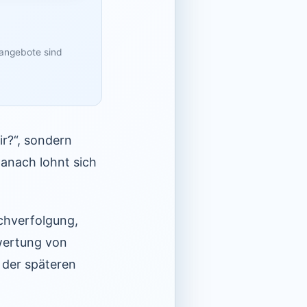
sangebote sind
r?“, sondern
danach lohnt sich
chverfolgung,
wertung von
 der späteren