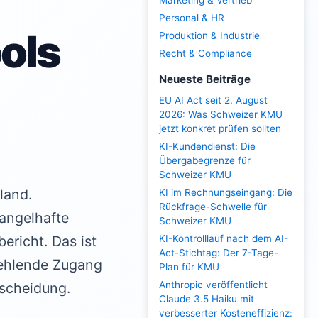
Marketing & Vertrieb
Personal & HR
ools
Produktion & Industrie
Recht & Compliance
Neueste Beiträge
EU AI Act seit 2. August
2026: Was Schweizer KMU
jetzt konkret prüfen sollten
KI-Kundendienst: Die
Übergabegrenze für
Schweizer KMU
land.
KI im Rechnungseingang: Die
Rückfrage-Schwelle für
angelhafte
Schweizer KMU
ericht. Das ist
KI-Kontrolllauf nach dem AI-
Act-Stichtag: Der 7-Tage-
fehlende Zugang
Plan für KMU
Anthropic veröffentlicht
tscheidung.
Claude 3.5 Haiku mit
verbesserter Kosteneffizienz: