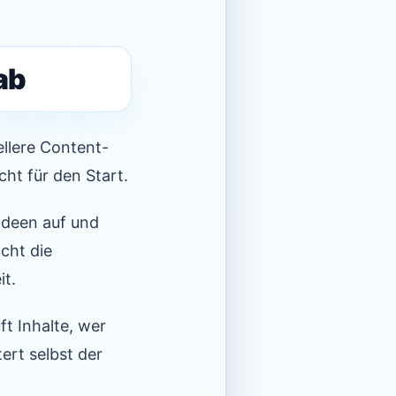
ab
ellere Content-
ht für den Start.
-Ideen auf und
cht die
it.
ft Inhalte, wer
tert selbst der