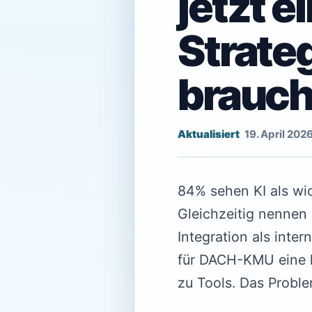
jetzt 
Strateg
brauc
19. April 202
84% sehen KI als wic
Gleichzeitig nennen
Integration als inte
für DACH-KMU eine k
zu Tools. Das Proble