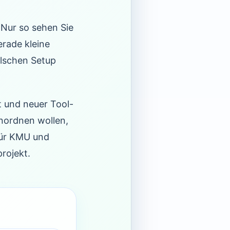
 Nur so sehen Sie
erade kleine
alschen Setup
 und neuer Tool-
nordnen wollen,
für KMU und
rojekt.