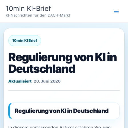
Zum
10min KI-Brief
Inhalt
KI-Nachrichten für den DACH-Markt
springen
Regulierung von KI in
Deutschland
20. Juni 2026
Regulierung von KI in Deutschland
In diesem umfassenden Artikel erfahren Sie, wie