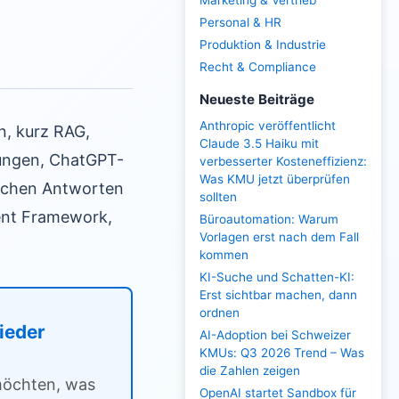
Marketing & Vertrieb
Personal & HR
Produktion & Industrie
Recht & Compliance
Neueste Beiträge
Anthropic veröffentlicht
n, kurz RAG,
Claude 3.5 Haiku mit
ungen, ChatGPT-
verbesserter Kosteneffizienz:
Was KMU jetzt überprüfen
rechen Antworten
sollten
ent Framework,
Büroautomation: Warum
Vorlagen erst nach dem Fall
kommen
KI-Suche und Schatten-KI:
Erst sichtbar machen, dann
ordnen
lieder
AI-Adoption bei Schweizer
KMUs: Q3 2026 Trend – Was
die Zahlen zeigen
 möchten, was
OpenAI startet Sandbox für