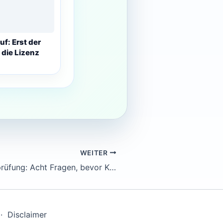
uf: Erst der
 die Lizenz
WEITER
KI-Lieferantenprüfung: Acht Fragen, bevor KMU neue Assistenten freigeben
·
Disclaimer