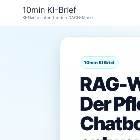
Zum
10min KI-Brief
Inhalt
KI-Nachrichten für den DACH-Markt
springen
RAG-W
Der Pf
Chatbo