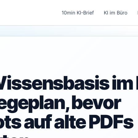
10min KI-Brief
KI im Büro
issensbasis im
legeplan, bevor
ts auf alte PDFs