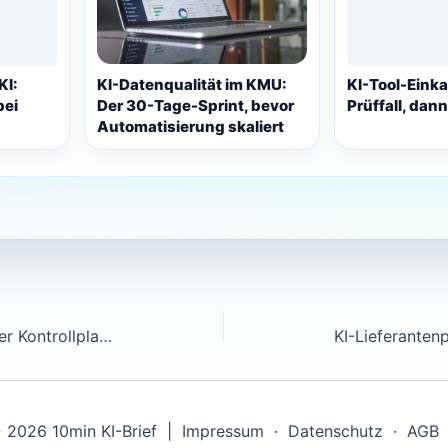
KI:
KI-Datenqualität im KMU:
KI-Tool-Einka
bei
Der 30-Tage-Sprint, bevor
Prüffall, dann
Automatisierung skaliert
KI-Transkription in Meetings: Der Kontrollplan, bevor Protokolle zu Risiken werden
 2026 10min KI-Brief |
Impressum
·
Datenschutz
·
AGB