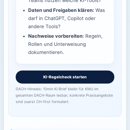
Teams nutzen welche KI-Tools?
Daten und Freigaben klären:
Was
darf in ChatGPT, Copilot oder
andere Tools?
Nachweise vorbereiten:
Regeln,
Rollen und Unterweisung
dokumentieren.
KI-Regelcheck starten
DACH-Hinweis: 10min KI Brief bleibt für KMU im
gesamten DACH-Raum lesbar; konkrete Praxisangebote
sind zuerst CH-first formuliert.