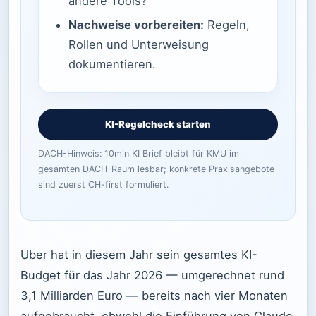
andere Tools?
Nachweise vorbereiten:
Regeln,
Rollen und Unterweisung
dokumentieren.
KI-Regelcheck starten
DACH-Hinweis: 10min KI Brief bleibt für KMU im
gesamten DACH-Raum lesbar; konkrete Praxisangebote
sind zuerst CH-first formuliert.
Uber hat in diesem Jahr sein gesamtes KI-
Budget für das Jahr 2026 — umgerechnet rund
3,1 Milliarden Euro — bereits nach vier Monaten
aufgebraucht, obwohl die Einführung von Claude