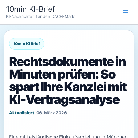
Zum
10min KI-Brief
Inhalt
KI-Nachrichten für den DACH-Markt
springen
Rechtsdokumente in
Minuten prüfen: So
spart Ihre Kanzlei mit
KI-Vertragsanalyse
06. März 2026
Eine mittelständische Einkaufsabteilung in München