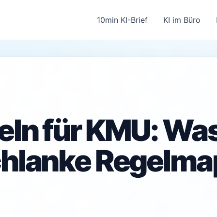
10min KI-Brief
KI im Büro
eln für KMU: Was
chlanke Regelm