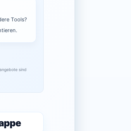
dere Tools?
tieren.
sangebote sind
mappe