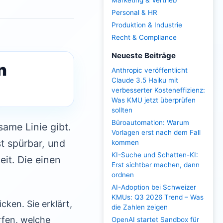
Marketing & Vertrieb
Personal & HR
Produktion & Industrie
Recht & Compliance
Neueste Beiträge
n
Anthropic veröffentlicht
Claude 3.5 Haiku mit
verbesserter Kosteneffizienz:
Was KMU jetzt überprüfen
sollten
Büroautomation: Warum
same Linie gibt.
Vorlagen erst nach dem Fall
st spürbar, und
kommen
KI-Suche und Schatten-KI:
it. Die einen
Erst sichtbar machen, dann
ordnen
AI-Adoption bei Schweizer
KMUs: Q3 2026 Trend – Was
ken. Sie erklärt,
die Zahlen zeigen
rfen, welche
OpenAI startet Sandbox für