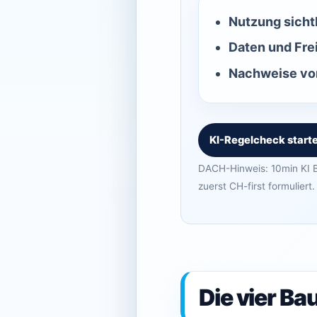
Nutzung sicht
Daten und Fre
Nachweise vor
KI-Regelcheck start
DACH-Hinweis: 10min KI B
zuerst CH-first formuliert.
Die vier B