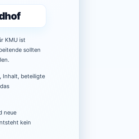
dhof
ür KMU ist
beitende sollten
len.
Inhalt, beteiligte
 das
nd neue
ntsteht kein