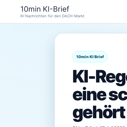
Zum
10min KI-Brief
Inhalt
KI-Nachrichten für den DACH-Markt
springen
KI-Reg
eine s
gehört