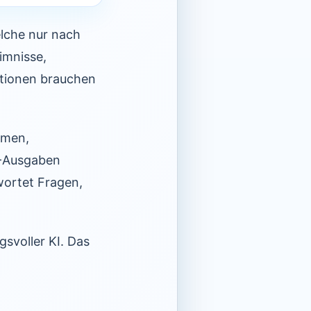
elche nur nach
imnisse,
ationen brauchen
emen,
I-Ausgaben
wortet Fragen,
svoller KI. Das