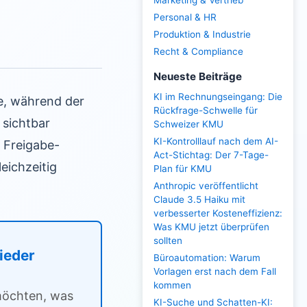
Marketing & Vertrieb
Personal & HR
Produktion & Industrie
Recht & Compliance
Neueste Beiträge
KI im Rechnungseingang: Die
e, während der
Rückfrage-Schwelle für
 sichtbar
Schweizer KMU
KI-Kontrolllauf nach dem AI-
 Freigabe-
Act-Stichtag: Der 7-Tage-
eichzeitig
Plan für KMU
Anthropic veröffentlicht
Claude 3.5 Haiku mit
verbesserter Kosteneffizienz:
Was KMU jetzt überprüfen
sollten
lieder
Büroautomation: Warum
Vorlagen erst nach dem Fall
kommen
 möchten, was
KI-Suche und Schatten-KI: