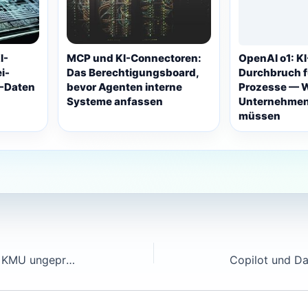
I-
MCP und KI-Connectoren:
OpenAI o1: K
i-
Das Berechtigungsboard,
Durchbruch 
-Daten
bevor Agenten interne
Prozesse — 
Systeme anfassen
Unternehmen 
müssen
Shadow AI im Mittelstand: Wie KMU ungeprüfte Tools finden, ohne Innovation abzuwürgen