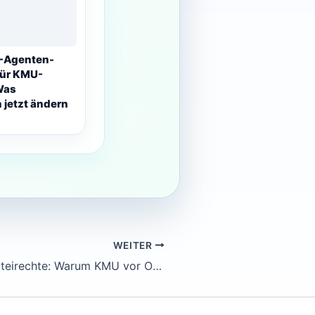
I-Agenten-
für KMU-
Was
jetzt ändern
WEITER
Copilot und Dateirechte: Warum KMU vor Office-KI ihre Ablage prüfen müssen