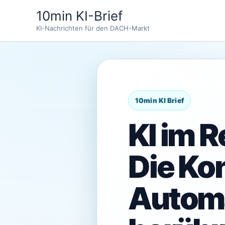
Zum
10min KI-Brief
Inhalt
KI-Nachrichten für den DACH-Markt
springen
KI im 
Die Kon
Automa