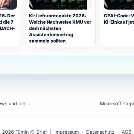
6: Der
KI-Lieferantenakte 2026:
GPAI-Code: 
 die 7
Welche Nachweise KMU vor
KI-Einkauf je
 DACH-
dem nächsten
Assistentenvertrag
sammeln sollten
Google Chrome 127: AI Overviews und der Suchmaschinen-Schock für KMU-Sichtbarkeit (Juni 2026)
 2026 10min KI-Brief |
Impressum
·
Datenschutz
·
AGB