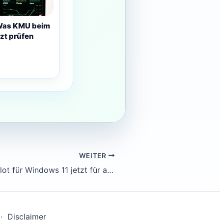
Was KMU beim
tzt prüfen
WEITER
Microsoft Copilot für Windows 11 jetzt für alle: Was KMU-Admins beachten müssen
·
Disclaimer