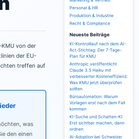
en
Marketing & Vertrieb
Personal & HR
Produktion & Industrie
Recht & Compliance
Neueste Beiträge
KI-Kontrolllauf nach dem AI-
CH-KMU von der
Act-Stichtag: Der 7-Tage-
linien der EU-
Plan für KMU
Anthropic veröffentlicht
chten treffen auf
Claude 3.5 Haiku mit
verbesserter Kosteneffizienz:
Was KMU jetzt überprüfen
sollten
Büroautomation: Warum
Vorlagen erst nach dem Fall
lieder
kommen
KI-Suche und Schatten-KI:
Erst sichtbar machen, dann
 möchten, was
ordnen
ie den einen
AI-Adoption bei Schweizer