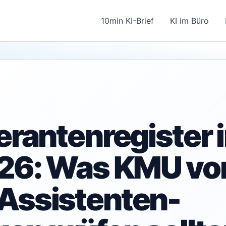
10min KI-Brief
KI im Büro
ferantenregister 
026: Was KMU vo
Assistenten-