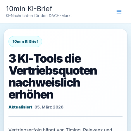
Zum
10min KI-Brief
Inhalt
KI-Nachrichten für den DACH-Markt
springen
3 KI-Tools die
Vertriebsquoten
nachweislich
erhöhen
05. März 2026
Vertriebserfolg hängt von Timing, Relevanz und