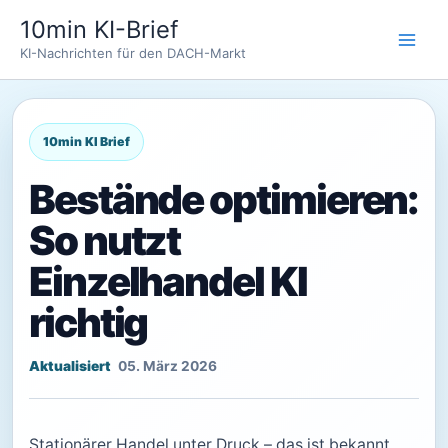
Zum
10min KI-Brief
Inhalt
KI-Nachrichten für den DACH-Markt
springen
Bestände optimieren:
So nutzt
Einzelhandel KI
richtig
05. März 2026
Stationärer Handel unter Druck – das ist bekannt.