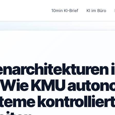
10min KI-Brief
KI im Büro
narchitekturen 
: Wie KMU auto
teme kontrollier