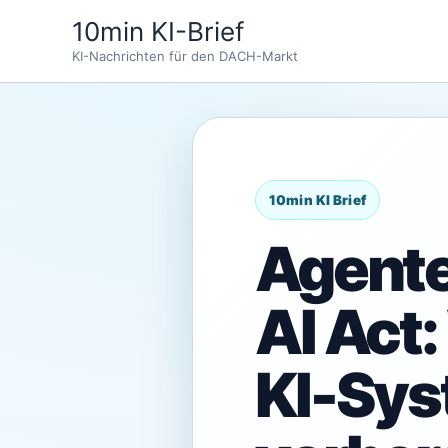
Zum
10min KI-Brief
Inhalt
KI-Nachrichten für den DACH-Markt
springen
Agente
AI Act
KI-Sys