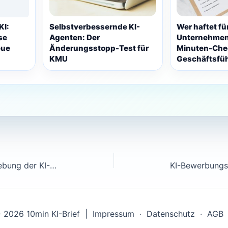
KI:
Selbstverbessernde KI-
Wer haftet fü
se
Agenten: Der
Unternehmen
eue
Änderungsstopp-Test für
Minuten-Chec
KMU
Geschäftsfüh
OpenAI GPT-5 und die Verschiebung der KI-Einkaufsentscheidungen 2026: Warum KMU ihre Modell-Strategie neu überdenken
 2026 10min KI-Brief |
Impressum
·
Datenschutz
·
AGB