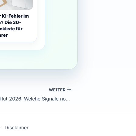
r KI-Fehler im
? Die 30-
kliste für
rer
WEITER
KI-Bewerbungsflut 2026: Welche Signale noch wirken
·
Disclaimer