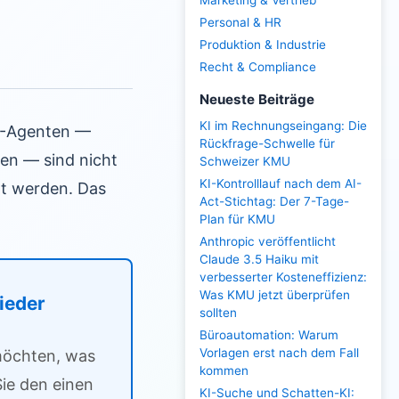
Marketing & Vertrieb
Personal & HR
Produktion & Industrie
Recht & Compliance
Neueste Beiträge
KI im Rechnungseingang: Die
KI-Agenten —
Rückfrage-Schwelle für
en — sind nicht
Schweizer KMU
KI-Kontrolllauf nach dem AI-
rt werden. Das
Act-Stichtag: Der 7-Tage-
Plan für KMU
Anthropic veröffentlicht
Claude 3.5 Haiku mit
verbesserter Kosteneffizienz:
Was KMU jetzt überprüfen
lieder
sollten
Büroautomation: Warum
Vorlagen erst nach dem Fall
 möchten, was
kommen
ie den einen
KI-Suche und Schatten-KI: